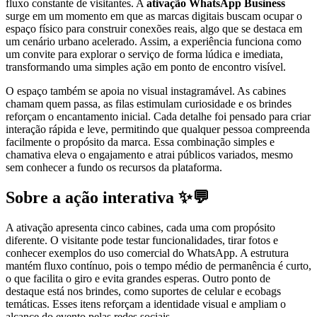
fluxo constante de visitantes. A
ativação WhatsApp Business
surge em um momento em que as marcas digitais buscam ocupar o
espaço físico para construir conexões reais, algo que se destaca em
um cenário urbano acelerado. Assim, a experiência funciona como
um convite para explorar o serviço de forma lúdica e imediata,
transformando uma simples ação em ponto de encontro visível.
O espaço também se apoia no visual instagramável. As cabines
chamam quem passa, as filas estimulam curiosidade e os brindes
reforçam o encantamento inicial. Cada detalhe foi pensado para criar
interação rápida e leve, permitindo que qualquer pessoa compreenda
facilmente o propósito da marca. Essa combinação simples e
chamativa eleva o engajamento e atrai públicos variados, mesmo
sem conhecer a fundo os recursos da plataforma.
Sobre a ação interativa ✨💬
A ativação apresenta cinco cabines, cada uma com propósito
diferente. O visitante pode testar funcionalidades, tirar fotos e
conhecer exemplos do uso comercial do WhatsApp. A estrutura
mantém fluxo contínuo, pois o tempo médio de permanência é curto,
o que facilita o giro e evita grandes esperas. Outro ponto de
destaque está nos brindes, como suportes de celular e ecobags
temáticas. Esses itens reforçam a identidade visual e ampliam o
alcance do evento pelas redes sociais.