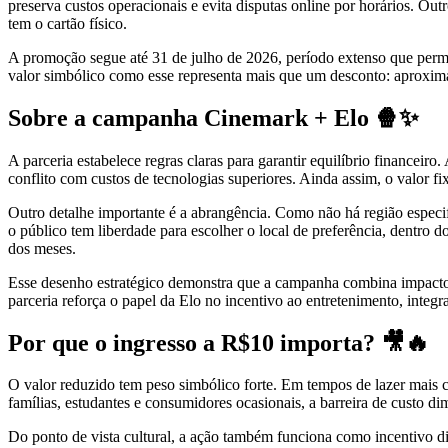
preserva custos operacionais e evita disputas online por horários. Out
tem o cartão físico.
A promoção segue até 31 de julho de 2026, período extenso que permi
valor simbólico como esse representa mais que um desconto: aproxima o
Sobre a campanha Cinemark + Elo 🍿✨
A parceria estabelece regras claras para garantir equilíbrio financeir
conflito com custos de tecnologias superiores. Ainda assim, o valor 
Outro detalhe importante é a abrangência. Como não há região especif
o público tem liberdade para escolher o local de preferência, dentro d
dos meses.
Esse desenho estratégico demonstra que a campanha combina impacto cu
parceria reforça o papel da Elo no incentivo ao entretenimento, integr
Por que o ingresso a R$10 importa? 🎥🔥
O valor reduzido tem peso simbólico forte. Em tempos de lazer mais car
famílias, estudantes e consumidores ocasionais, a barreira de custo di
Do ponto de vista cultural, a ação também funciona como incentivo d