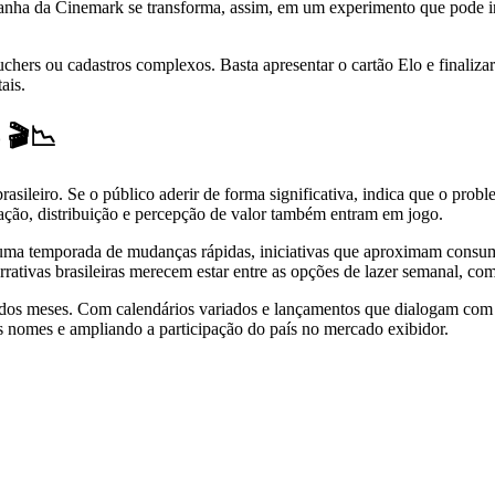
nha da Cinemark se transforma, assim, em um experimento que pode influ
uchers ou cadastros complexos. Basta apresentar o cartão Elo e finalizar
ais.
 🎬📉
sileiro. Se o público aderir de forma significativa, indica que o prob
ação, distribuição e percepção de valor também entram em jogo.
uma temporada de mudanças rápidas, iniciativas que aproximam consumi
ativas brasileiras merecem estar entre as opções de lazer semanal, co
o dos meses. Com calendários variados e lançamentos que dialogam com 
s nomes e ampliando a participação do país no mercado exibidor.