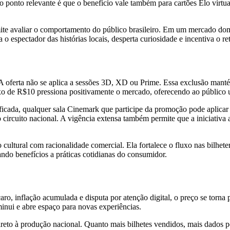
ro ponto relevante é que o benefício vale também para cartões Elo virtu
te avaliar o comportamento do público brasileiro. Em um mercado domi
 espectador das histórias locais, desperta curiosidade e incentiva o re
o. A oferta não se aplica a sessões 3D, XD ou Prime. Essa exclusão mant
fixo de R$10 pressiona positivamente o mercado, oferecendo ao público 
icada, qualquer sala Cinemark que participe da promoção pode aplicar o
o circuito nacional. A vigência extensa também permite que a iniciativa 
ltural com racionalidade comercial. Ela fortalece o fluxo nas bilhete
ando benefícios a práticas cotidianas do consumidor.
o, inflação acumulada e disputa por atenção digital, o preço se torna p
minui e abre espaço para novas experiências.
ireto à produção nacional. Quanto mais bilhetes vendidos, mais dados 