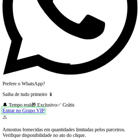
Prefere o WhatsApp?
Saiba de tudo primeiro 📱
🔔 Tempo real
🎁 Exclusivo
✅ Grátis
Entrar no Grupo VIP
⚠️
Amostras fornecidas em quantidades limitadas pelos parceiros.
Verifique disponibilidade no ato do clique.