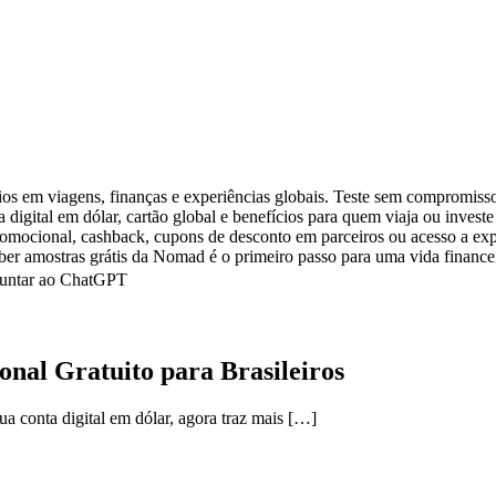
s em viagens, finanças e experiências globais. Teste sem compromiss
nta digital em dólar, cartão global e benefícios para quem viaja ou inv
romocional, cashback, cupons de desconto em parceiros ou acesso a expe
eber amostras grátis da Nomad é o primeiro passo para uma vida finance
rguntar ao ChatGPT
nal Gratuito para Brasileiros
sua conta digital em dólar, agora traz mais […]