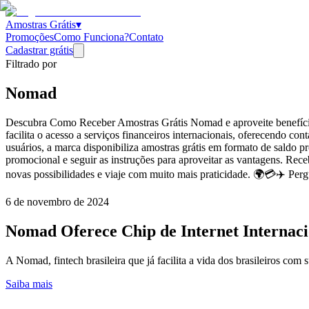
Amostras Grátis
▾
Promoções
Como Funciona?
Contato
Cadastrar grátis
Filtrado por
Nomad
Descubra Como Receber Amostras Grátis Nomad e aproveite benefício
facilita o acesso a serviços financeiros internacionais, oferecendo co
usuários, a marca disponibiliza amostras grátis em formato de saldo p
promocional e seguir as instruções para aproveitar as vantagens. Rec
novas possibilidades e viaje com muito mais praticidade. 🌍💳✈️ Pe
6 de novembro de 2024
Nomad Oferece Chip de Internet Internacio
A Nomad, fintech brasileira que já facilita a vida dos brasileiros com 
Saiba mais