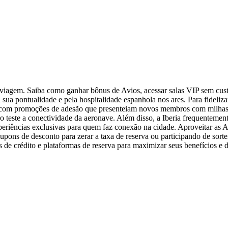
 viagem. Saiba como ganhar bônus de Avios, acessar salas VIP sem cust
 sua pontualidade e pela hospitalidade espanhola nos ares. Para fideliz
 com promoções de adesão que presenteiam novos membros com milhas d
ro teste a conectividade da aeronave. Além disso, a Iberia frequentem
eriências exclusivas para quem faz conexão na cidade. Aproveitar as Amo
upons de desconto para zerar a taxa de reserva ou participando de sort
es de crédito e plataformas de reserva para maximizar seus benefícios e