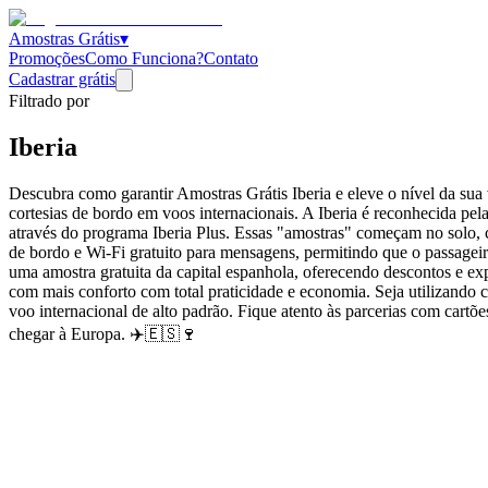
Amostras Grátis
▾
Promoções
Como Funciona?
Contato
Cadastrar grátis
Filtrado por
Iberia
Descubra como garantir Amostras Grátis Iberia e eleve o nível da sua
cortesias de bordo em voos internacionais. A Iberia é reconhecida pela
através do programa Iberia Plus. Essas "amostras" começam no solo,
de bordo e Wi-Fi gratuito para mensagens, permitindo que o passagei
uma amostra gratuita da capital espanhola, oferecendo descontos e exp
com mais conforto com total praticidade e economia. Seja utilizando c
voo internacional de alto padrão. Fique atento às parcerias com cartõ
chegar à Europa. ✈️🇪🇸🍷