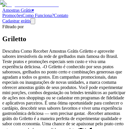
Amostras Grátis
▾
Promoções
Como Funciona?
Contato
Cadastrar grátis
Filtrado por
Griletto
Descubra Como Receber Amostras Grátis Griletto e aproveite
sabores irresistíveis da rede de grelhados mais famosa do Brasil.
Teste pratos e promoções especiais sem custo e viva uma
experiência deliciosa. -O Griletto é conhecido por seus pratos
saborosos, grelhados no ponto certo e combinações generosas que
agradam a todos os gostos. Em campanhas promocionais, datas
especiais ou inaugurações de novas unidades, a marca costuma
oferecer amostras grátis de seus produtos. Você pode experimentar
mini porções, combos degustação ou brindes temáticos ao participar
de ações nos shoppings ou se cadastrar em programas de fidelidade
e aplicativos parceiros. É uma ótima oportunidade para conhecer o
cardápio, descobrir seus sabores favoritos e viver uma experiência
gastronômica deliciosa — sem precisar gastar. -Receber amostras
grátis do Griletto é a maneira perfeita de experimentar qualidade e
sabor com economia. Uma chance de se apaixonar pelo prato certo