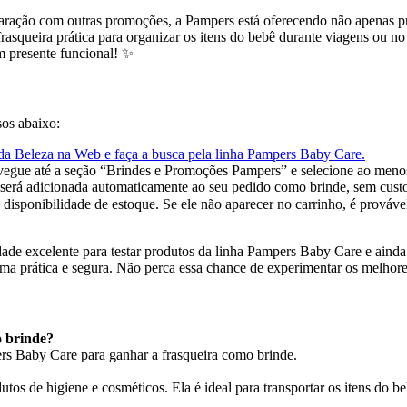
aração com outras promoções, a Pampers está oferecendo não apenas pr
queira prática para organizar os itens do bebê durante viagens ou no di
m presente funcional! ✨
sos abaixo:
da Beleza na Web e faça a busca pela linha Pampers Baby Care.
vegue até a seção “Brindes e Promoções Pampers” e selecione ao menos
ra será adicionada automaticamente ao seu pedido como brinde, sem custo
 à disponibilidade de estoque. Se ele não aparecer no carrinho, é prováv
de excelente para testar produtos da linha Pampers Baby Care e ainda
rma prática e segura. Não perca essa chance de experimentar os melhore
 brinde?
rs Baby Care para ganhar a frasqueira como brinde.
tos de higiene e cosméticos. Ela é ideal para transportar os itens do b