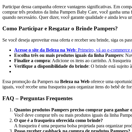
Participar dessa campanha oferece vantagens significativas. Em comp
comprar três produtos da linha Pampers Baby Care, você ganha uma fras
quando necessário. Quer dizer, você garante qualidade e ainda leva u
Como Participar e Resgatar o Brinde Pampers?
Se você deseja aproveitar essa oferta e receber seu brinde, siga os pas
Acesse o site da Beleza na Web
: Primeiro, vá ao e-commerce 
Escolha três ou mais produtos iguais da linha Pampers
: Na
Finalize a compra
: Adicione os itens ao carrinho. A frasquei
Verifique a disponibilidade do brinde
: O brinde está sujeito
Essa promoção da Pampers na
Beleza na Web
oferece uma oportunida
iguais, você recebe uma frasqueira para organizar itens do bebê de fo
FAQ – Perguntas Frequentes
Quantos produtos Pampers preciso comprar para ganhar o
Você deve comprar três ou mais produtos iguais da linha Pampe
O que é a frasqueira oferecida como brinde?
A frasqueira é uma pequena bolsa projetada para organizar produ
Posso receber cashback na compra de produtos Pampers?