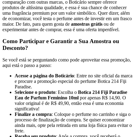
comparação com outras marcas, o Boticário sempre oferece
produtos de altíssima qualidade, e essa é sua chance de conhecer
uma fragrância premium por um valor simbólico. Quer dizer, além
de economizar, você testa o perfume antes de investir em um frasco
maior. De fato, para quem gosta de
amostras grátis
ou de
experimentar antes de comprar, essa é uma oferta imperdível.
Como Participar e Garantir a Sua Amostra ou
Desconto?
Se você está se perguntando como pode aproveitar essa promoção,
aqui está o passo a passo:
Acesse a página do Boticário
: Entre no site oficial da marca
e procure a promoção especial do perfume Botica 214 Fiji
Paradise.
Selecione o produto
: Escolha o
Botica 214 Fiji Paradise
Eau de Parfum Feminino 10ml
por apenas R$ 14,90. O
valor original é de R$ 49,90, então essa é uma economia
significativa!
Finalize a compra
: Coloque o perfume no carrinho e siga o
processo de finalização de compra. Se quiser economizar
ainda mais, opte pela retirada em uma loja física para evitar o
frete.
Receba seu produto
: Após a compra, você receberá o