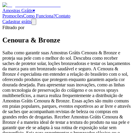
Amostras Grátis
▾
Promoções
Como Funciona?
Contato
Cadastrar grátis
Filtrado por
Cenoura & Bronze
Saiba como garantir suas Amostras Grátis Cenoura & Bronze e
proteja sua pele com o melhor do sol. Descubra como receber
saches de protetor solar, loções bronzeadoras e testar os lançamentos
da marca para um bronzeado saudável e seguro. A Cenoura &
Bronze é especialista em entender a relação do brasileiro com o sol,
oferecendo produtos que protegem enquanto garantem aquela cor
dourada desejada. Para apresentar suas inovações, como as linhas
com tecnologia de preservação do colágeno e os novos sprays
multibenefícios, a marca realiza frequentemente a distribuição de
Amostras Grátis Cenoura & Bronze. Essas ações são muito comuns
em praias populares, parques, eventos esportivos ao ar livre e através
de saches que acompanham revistas de beleza ou compras em
grandes redes de drogarias. Receber Amostras Grátis Cenoura &
Bronze é a maneira ideal de testar a textura do produto na sua pele e
garantir que ele se adapta à sua rotina de exposição solar sem
desperdício. Seja para experimentar o bronzeador clássico ou o