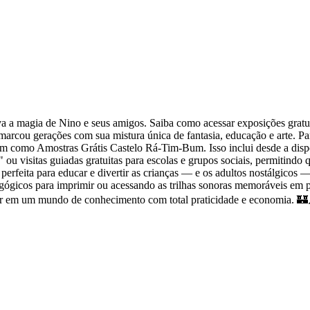
 a magia de Nino e seus amigos. Saiba como acessar exposições gratuit
arcou gerações com sua mistura única de fantasia, educação e arte. Pa
m como Amostras Grátis Castelo Rá-Tim-Bum. Isso inclui desde a dispon
 ou visitas guiadas gratuitas para escolas e grupos sociais, permitindo q
rfeita para educar e divertir as crianças — e os adultos nostálgicos —
ógicos para imprimir ou acessando as trilhas sonoras memoráveis em pla
ulhar em um mundo de conhecimento com total praticidade e economia. 