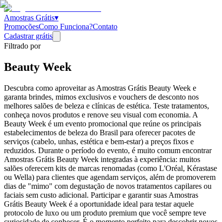
Amostras Grátis
▾
Promoções
Como Funciona?
Contato
Cadastrar grátis
Filtrado por
Beauty Week
Descubra como aproveitar as Amostras Grátis Beauty Week e
garanta brindes, mimos exclusivos e vouchers de desconto nos
melhores salões de beleza e clínicas de estética. Teste tratamentos,
conheça novos produtos e renove seu visual com economia. A
Beauty Week é um evento promocional que reúne os principais
estabelecimentos de beleza do Brasil para oferecer pacotes de
serviços (cabelo, unhas, estética e bem-estar) a preços fixos e
reduzidos. Durante o período do evento, é muito comum encontrar
Amostras Grátis Beauty Week integradas à experiência: muitos
salões oferecem kits de marcas renomadas (como L'Oréal, Kérastase
ou Wella) para clientes que agendam serviços, além de promoverem
dias de "mimo" com degustação de novos tratamentos capilares ou
faciais sem custo adicional. Participar e garantir suas Amostras
Grátis Beauty Week é a oportunidade ideal para testar aquele
protocolo de luxo ou um produto premium que você sempre teve
curiosidade de conhecer. É o momento perfeito para descobrir novos