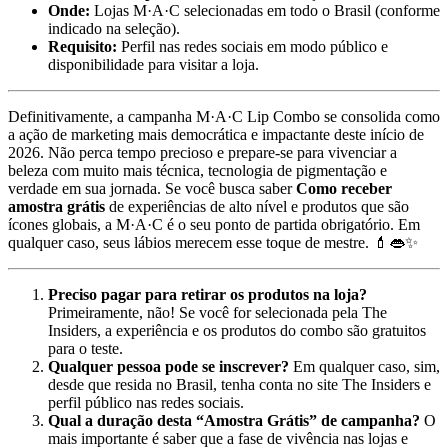
Onde:
Lojas M·A·C selecionadas em todo o Brasil (conforme
indicado na seleção).
Requisito:
Perfil nas redes sociais em modo público e
disponibilidade para visitar a loja.
Definitivamente, a campanha M·A·C Lip Combo se consolida como
a ação de marketing mais democrática e impactante deste início de
2026. Não perca tempo precioso e prepare-se para vivenciar a
beleza com muito mais técnica, tecnologia de pigmentação e
verdade em sua jornada. Se você busca saber
Como receber
amostra grátis
de experiências de alto nível e produtos que são
ícones globais, a M·A·C é o seu ponto de partida obrigatório. Em
qualquer caso, seus lábios merecem esse toque de mestre. 💄👄✨
Preciso pagar para retirar os produtos na loja?
Primeiramente, não! Se você for selecionada pela The
Insiders, a experiência e os produtos do combo são gratuitos
para o teste.
Qualquer pessoa pode se inscrever?
Em qualquer caso, sim,
desde que resida no Brasil, tenha conta no site The Insiders e
perfil público nas redes sociais.
Qual a duração desta “Amostra Grátis” de campanha?
O
mais importante é saber que a fase de vivência nas lojas e