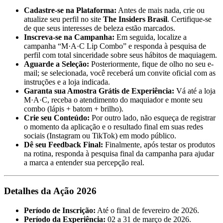
Cadastre-se na Plataforma:
Antes de mais nada, crie ou
atualize seu perfil no site
The Insiders Brasil
. Certifique-se
de que seus interesses de beleza estão marcados.
Inscreva-se na Campanha:
Em seguida, localize a
campanha “M·A·C Lip Combo” e responda à pesquisa de
perfil com total sinceridade sobre seus hábitos de maquiagem.
Aguarde a Seleção:
Posteriormente, fique de olho no seu e-
mail; se selecionada, você receberá um convite oficial com as
instruções e a loja indicada.
Garanta sua Amostra Grátis de Experiência:
Vá até a loja
M·A·C, receba o atendimento do maquiador e monte seu
combo (lápis + batom + brilho).
Crie seu Conteúdo:
Por outro lado, não esqueça de registrar
o momento da aplicação e o resultado final em suas redes
sociais (Instagram ou TikTok) em modo público.
Dê seu Feedback Final:
Finalmente, após testar os produtos
na rotina, responda à pesquisa final da campanha para ajudar
a marca a entender sua percepção real.
Detalhes da Ação 2026
Período de Inscrição:
Até o final de fevereiro de 2026.
Período da Experiência:
02 a 31 de março de 2026.