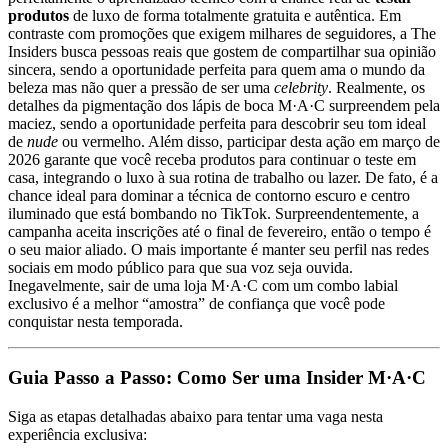
produtos
de luxo de forma totalmente gratuita e autêntica. Em
contraste com promoções que exigem milhares de seguidores, a The
Insiders busca pessoas reais que gostem de compartilhar sua opinião
sincera, sendo a oportunidade perfeita para quem ama o mundo da
beleza mas não quer a pressão de ser uma
celebrity
. Realmente, os
detalhes da pigmentação dos lápis de boca M·A·C surpreendem pela
maciez, sendo a oportunidade perfeita para descobrir seu tom ideal
de
nude
ou vermelho. Além disso, participar desta ação em março de
2026 garante que você receba produtos para continuar o teste em
casa, integrando o luxo à sua rotina de trabalho ou lazer. De fato, é a
chance ideal para dominar a técnica de contorno escuro e centro
iluminado que está bombando no TikTok. Surpreendentemente, a
campanha aceita inscrições até o final de fevereiro, então o tempo é
o seu maior aliado. O mais importante é manter seu perfil nas redes
sociais em modo público para que sua voz seja ouvida.
Inegavelmente, sair de uma loja M·A·C com um combo labial
exclusivo é a melhor “amostra” de confiança que você pode
conquistar nesta temporada.
Guia Passo a Passo: Como Ser uma Insider M·A·C
Siga as etapas detalhadas abaixo para tentar uma vaga nesta
experiência exclusiva: