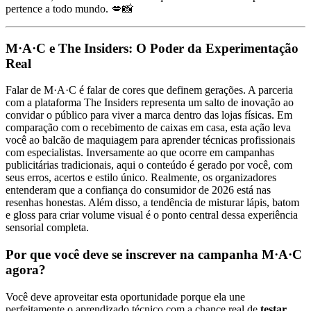
pertence a todo mundo. 💋📸
M·A·C e The Insiders: O Poder da Experimentação
Real
Falar de M·A·C é falar de cores que definem gerações. A parceria
com a plataforma The Insiders representa um salto de inovação ao
convidar o público para viver a marca dentro das lojas físicas. Em
comparação com o recebimento de caixas em casa, esta ação leva
você ao balcão de maquiagem para aprender técnicas profissionais
com especialistas. Inversamente ao que ocorre em campanhas
publicitárias tradicionais, aqui o conteúdo é gerado por você, com
seus erros, acertos e estilo único. Realmente, os organizadores
entenderam que a confiança do consumidor de 2026 está nas
resenhas honestas. Além disso, a tendência de misturar lápis, batom
e gloss para criar volume visual é o ponto central dessa experiência
sensorial completa.
Por que você deve se inscrever na campanha M·A·C
agora?
Você deve aproveitar esta oportunidade porque ela une
perfeitamente o aprendizado técnico com a chance real de
testar