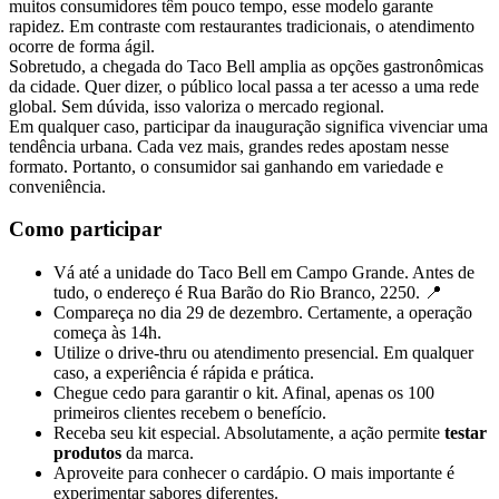
muitos consumidores têm pouco tempo, esse modelo garante
rapidez. Em contraste com restaurantes tradicionais, o atendimento
ocorre de forma ágil.
Sobretudo, a chegada do Taco Bell amplia as opções gastronômicas
da cidade. Quer dizer, o público local passa a ter acesso a uma rede
global. Sem dúvida, isso valoriza o mercado regional.
Em qualquer caso, participar da inauguração significa vivenciar uma
tendência urbana. Cada vez mais, grandes redes apostam nesse
formato. Portanto, o consumidor sai ganhando em variedade e
conveniência.
Como participar
Vá até a unidade do Taco Bell em Campo Grande. Antes de
tudo, o endereço é Rua Barão do Rio Branco, 2250. 📍
Compareça no dia 29 de dezembro. Certamente, a operação
começa às 14h.
Utilize o drive-thru ou atendimento presencial. Em qualquer
caso, a experiência é rápida e prática.
Chegue cedo para garantir o kit. Afinal, apenas os 100
primeiros clientes recebem o benefício.
Receba seu kit especial. Absolutamente, a ação permite
testar
produtos
da marca.
Aproveite para conhecer o cardápio. O mais importante é
experimentar sabores diferentes.