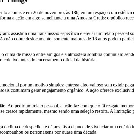
ento acontece em 26 de novembro, às 18h, em um espaço com estética 
forma a ação em algo semelhante a uma Amostra Gratis: o público receb
stagram, assistir a uma transmissão específica e enviar um relato pesso
ção não cobre deslocamento, somente maiores de 18 anos podem particip
b, o clima de missão entre amigos e a atmosfera sombria continuam sen
coletivo antes do encerramento oficial da história.
emocional por um motivo simples: entrega algo valioso sem exigir pag
pessoais costumam gerar engajamento orgânico. A ação oferece exclusiv
o. Ao pedir um relato pessoal, a ação faz com que o fã resgate memóri
resse cresce rapidamente, mesmo sendo uma seleção restrita. A limitação p
rça o clima de despedida e dá aos fãs a chance de vivenciar um cenário 
ue acompanhou os personagens por quase uma década.