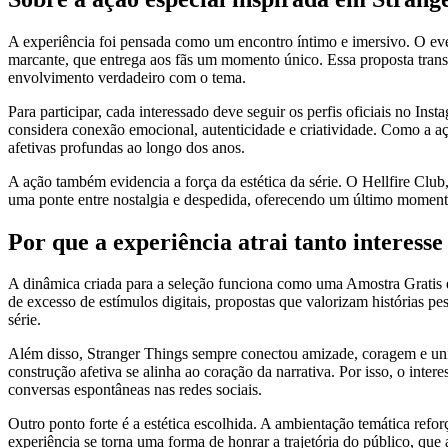
A experiência foi pensada como um encontro íntimo e imersivo. O ev
marcante, que entrega aos fãs um momento único. Essa proposta trans
envolvimento verdadeiro com o tema.
Para participar, cada interessado deve seguir os perfis oficiais no In
considera conexão emocional, autenticidade e criatividade. Como a a
afetivas profundas ao longo dos anos.
A ação também evidencia a força da estética da série. O Hellfire Clu
uma ponte entre nostalgia e despedida, oferecendo um último momento 
Por que a experiência atrai tanto interesse
A dinâmica criada para a seleção funciona como uma Amostra Gratis 
de excesso de estímulos digitais, propostas que valorizam histórias 
série.
Além disso, Stranger Things sempre conectou amizade, coragem e uniã
construção afetiva se alinha ao coração da narrativa. Por isso, o inte
conversas espontâneas nas redes sociais.
Outro ponto forte é a estética escolhida. A ambientação temática refo
experiência se torna uma forma de honrar a trajetória do público, q