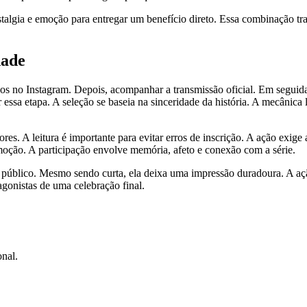
stalgia e emoção para entregar um benefício direto. Essa combinação 
dade
lvidos no Instagram. Depois, acompanhar a transmissão oficial. Em segui
 essa etapa. A seleção se baseia na sinceridade da história. A mecânica
es. A leitura é importante para evitar erros de inscrição. A ação exige a
oção. A participação envolve memória, afeto e conexão com a série.
 o público. Mesmo sendo curta, ela deixa uma impressão duradoura. A 
agonistas de uma celebração final.
nal.