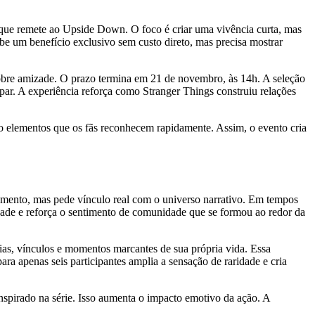
que remete ao Upside Down. O foco é criar uma vivência curta, mas
e um benefício exclusivo sem custo direto, mas precisa mostrar
al sobre amizade. O prazo termina em 21 de novembro, às 14h. A seleção
ar. A experiência reforça como Stranger Things construiu relações
do elementos que os fãs reconhecem rapidamente. Assim, o evento cria
amento, mas pede vínculo real com o universo narrativo. Em tempos
idade e reforça o sentimento de comunidade que se formou ao redor da
as, vínculos e momentos marcantes de sua própria vida. Essa
ara apenas seis participantes amplia a sensação de raridade e cria
inspirado na série. Isso aumenta o impacto emotivo da ação. A