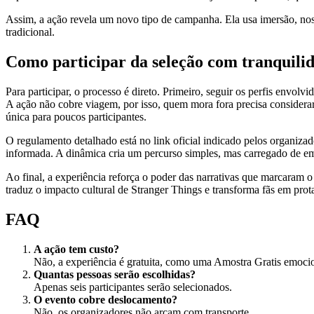
Assim, a ação revela um novo tipo de campanha. Ela usa imersão, no
tradicional.
Como participar da seleção com tranquili
Para participar, o processo é direto. Primeiro, seguir os perfis envo
A ação não cobre viagem, por isso, quem mora fora precisa considerar
única para poucos participantes.
O regulamento detalhado está no link oficial indicado pelos organizador
informada. A dinâmica cria um percurso simples, mas carregado de em
Ao final, a experiência reforça o poder das narrativas que marcaram
traduz o impacto cultural de Stranger Things e transforma fãs em prot
FAQ
A ação tem custo?
Não, a experiência é gratuita, como uma Amostra Gratis emocio
Quantas pessoas serão escolhidas?
Apenas seis participantes serão selecionados.
O evento cobre deslocamento?
Não, os organizadores não arcam com transporte.