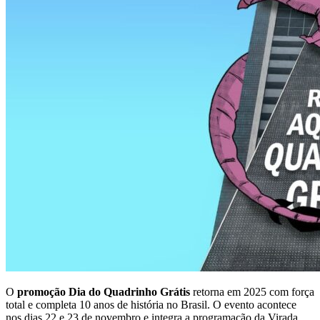
O
promoção Dia do Quadrinho Grátis
retorna em 2025 com força
total e completa 10 anos de história no Brasil. O evento acontece
nos dias 22 e 23 de novembro e integra a programação da Virada