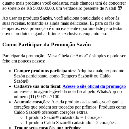
quanto mais produtos você cadastrar, mais chances terá de concorrer
ao sorteio de R$ 500.000,00, um verdadeiro presente de Natal! 🎁
Ao usar os produtos
Sazón
, você adiciona praticidade e sabor às
suas receitas, tornando-as ainda mais deliciosas. E, para os fãs de
temperos, essa promoção é uma excelente oportunidade para testar
novos produtos e ganhar brindes exclusivos enquanto isso.
Como Participar da Promoção Sazón
Participar da promoção “Mesa Cheia de Amor” é simples e pode ser
feito em poucos passos:
Compre produtos participantes
: Adquira qualquer produto
Sazón participante, como Tempero Sazón® ou Caldo
Sazón®.
Cadastre sua nota fiscal
:
Acesse o site oficial da promoção
ou envie a imagem legível da nota fiscal pelo WhatsApp no
número (11) 99372-7100.
Acumule corações
: A cada produto cadastrado, você ganha
corações que podem ser trocados por prêmios. Produtos como
Caldo Sazón® oferecem corações extras.
1 produto Sazón® cadastrado = 1 coração
1 produto Caldo Sazón® cadastrado = 2 corações
Troque seus corações por prêmios
: