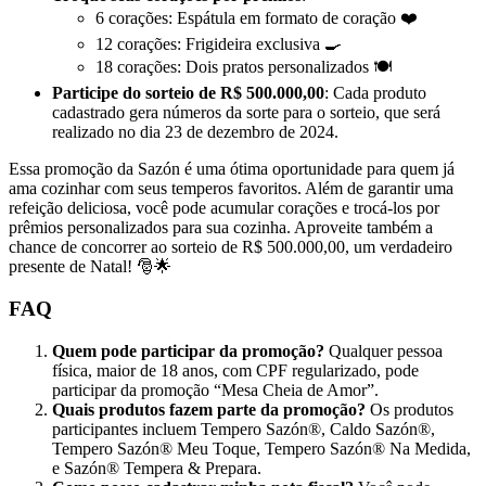
6 corações: Espátula em formato de coração ❤️
12 corações: Frigideira exclusiva 🍳
18 corações: Dois pratos personalizados 🍽️
Participe do sorteio de R$ 500.000,00
: Cada produto
cadastrado gera números da sorte para o sorteio, que será
realizado no dia 23 de dezembro de 2024.
Essa promoção da Sazón é uma ótima oportunidade para quem já
ama cozinhar com seus temperos favoritos. Além de garantir uma
refeição deliciosa, você pode acumular corações e trocá-los por
prêmios personalizados para sua cozinha. Aproveite também a
chance de concorrer ao sorteio de R$ 500.000,00, um verdadeiro
presente de Natal! 🎅🌟
FAQ
Quem pode participar da promoção?
Qualquer pessoa
física, maior de 18 anos, com CPF regularizado, pode
participar da promoção “Mesa Cheia de Amor”.
Quais produtos fazem parte da promoção?
Os produtos
participantes incluem Tempero Sazón®, Caldo Sazón®,
Tempero Sazón® Meu Toque, Tempero Sazón® Na Medida,
e Sazón® Tempera & Prepara.