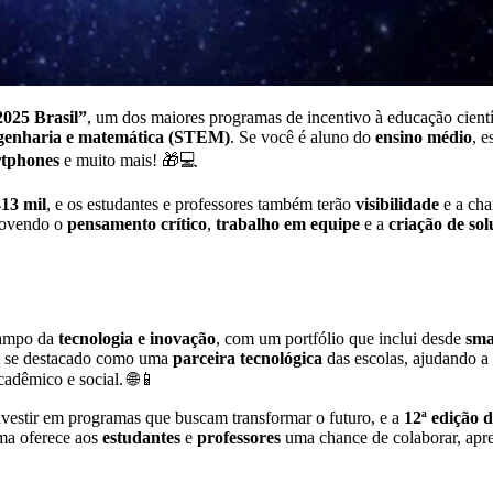
2025 Brasil”
, um dos maiores programas de incentivo à educação cientí
engenharia e matemática (STEM)
. Se você é aluno do
ensino médio
, e
rtphones
e muito mais! 🎁💻
13 mil
, e os estudantes e professores também terão
visibilidade
e a cha
movendo o
pensamento crítico
,
trabalho em equipe
e a
criação de sol
campo da
tecnologia e inovação
, com um portfólio que inclui desde
sma
m se destacado como uma
parceira tecnológica
das escolas, ajudando a
cadêmico e social. 🌐📱
nvestir em programas que buscam transformar o futuro, e a
12ª edição 
ma oferece aos
estudantes
e
professores
uma chance de colaborar, apre