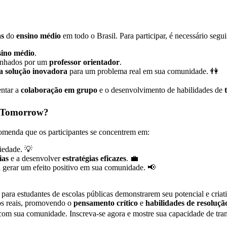
as
do
ensino médio
em todo o Brasil. Para participar, é necessário seguir
sino médio
.
anhados por um
professor orientador
.
 solução inovadora
para um problema real em sua comunidade. 👫
entar a
colaboração em grupo
e o desenvolvimento de habilidades de
r Tomorrow?
omenda que os participantes se concentrem em:
iedade. 💡
ias
e a desenvolver
estratégias eficazes
. 💼
ra gerar um efeito positivo em sua comunidade. 📢
ara estudantes de escolas públicas demonstrarem seu potencial e criat
os reais, promovendo o
pensamento crítico
e
habilidades de resoluç
 com sua comunidade. Inscreva-se agora e mostre sua capacidade de tra