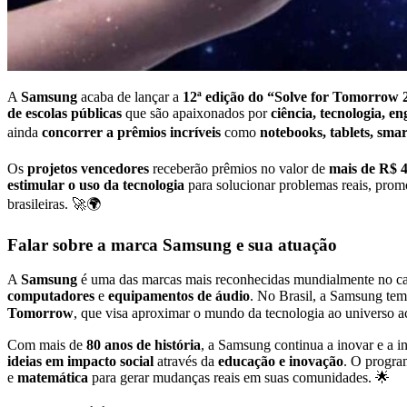
A
Samsung
acaba de lançar a
12ª edição do “Solve for Tomorrow 
de escolas públicas
que são apaixonados por
ciência, tecnologia, 
ainda
concorrer a prêmios incríveis
como
notebooks, tablets, sma
Os
projetos vencedores
receberão prêmios no valor de
mais de R$ 4
estimular o uso da tecnologia
para solucionar problemas reais, pro
brasileiras. 🚀🌍
Falar sobre a marca Samsung e sua atuação
A
Samsung
é uma das marcas mais reconhecidas mundialmente no 
computadores
e
equipamentos de áudio
. No Brasil, a Samsung te
Tomorrow
, que visa aproximar o mundo da tecnologia ao universo a
Com mais de
80 anos de história
, a Samsung continua a inovar e a i
ideias em impacto social
através da
educação e inovação
. O progra
e
matemática
para gerar mudanças reais em suas comunidades. 🌟