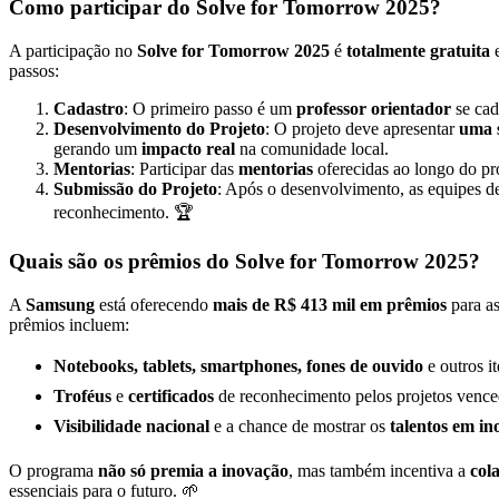
Como participar do Solve for Tomorrow 2025?
A participação no
Solve for Tomorrow 2025
é
totalmente gratuita
e
passos:
Cadastro
: O primeiro passo é um
professor orientador
se cad
Desenvolvimento do Projeto
: O projeto deve apresentar
uma s
gerando um
impacto real
na comunidade local.
Mentorias
: Participar das
mentorias
oferecidas ao longo do pr
Submissão do Projeto
: Após o desenvolvimento, as equipes 
reconhecimento. 🏆
Quais são os prêmios do Solve for Tomorrow 2025?
A
Samsung
está oferecendo
mais de R$ 413 mil em prêmios
para as
prêmios incluem:
Notebooks, tablets, smartphones, fones de ouvido
e outros it
Troféus
e
certificados
de reconhecimento pelos projetos vencedo
Visibilidade nacional
e a chance de mostrar os
talentos em in
O programa
não só premia a inovação
, mas também incentiva a
col
essenciais para o futuro. 🌱