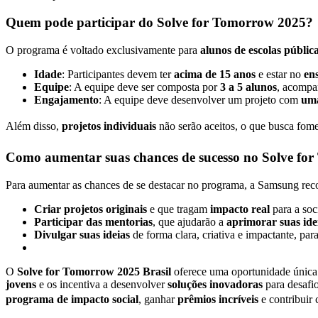
Quem pode participar do Solve for Tomorrow 2025?
O programa é voltado exclusivamente para
alunos de escolas públic
Idade
: Participantes devem ter
acima de 15 anos
e estar no
en
Equipe
: A equipe deve ser composta por
3 a 5 alunos
, acomp
Engajamento
: A equipe deve desenvolver um projeto com
uma
Além disso,
projetos individuais
não serão aceitos, o que busca fom
Como aumentar suas chances de sucesso no Solve fo
Para aumentar as chances de se destacar no programa, a Samsung rec
Criar projetos originais
e que tragam
impacto real
para a soc
Participar das mentorias
, que ajudarão a
aprimorar suas ide
Divulgar suas ideias
de forma clara, criativa e impactante, pa
O
Solve for Tomorrow 2025 Brasil
oferece uma oportunidade única p
jovens
e os incentiva a desenvolver
soluções inovadoras
para desafi
programa de impacto social
, ganhar
prêmios incríveis
e contribuir