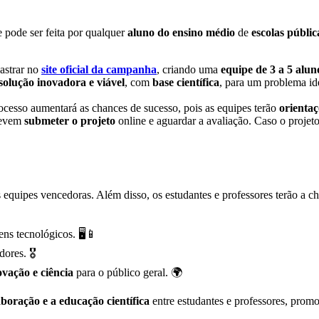
 pode ser feita por qualquer
aluno do ensino médio
de
escolas públic
astrar no
site oficial da campanha
, criando uma
equipe de 3 a 5 alun
olução inovadora e viável
, com
base científica
, para um problema id
ocesso aumentará as chances de sucesso, pois as equipes terão
orientaç
devem
submeter o projeto
online e aguardar a avaliação. Caso o projet
 equipes vencedoras. Além disso, os estudantes e professores terão a ch
ens tecnológicos. 🖥️📱
res. 🎖️
ovação e ciência
para o público geral. 🌍
aboração e a educação científica
entre estudantes e professores, pro