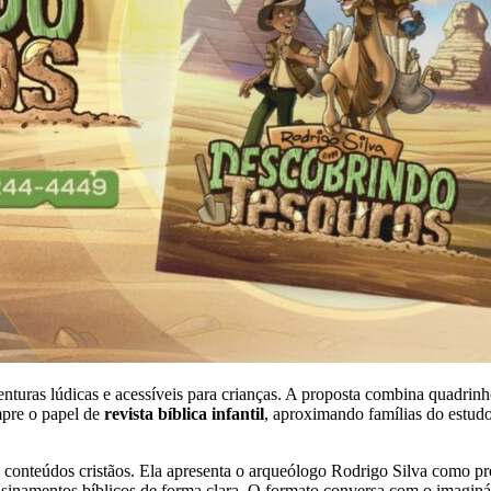
enturas lúdicas e acessíveis para crianças. A proposta combina quadrinh
umpre o papel de
revista bíblica infantil
, aproximando famílias do estudo 
s conteúdos cristãos. Ela apresenta o arqueólogo Rodrigo Silva como 
nsinamentos bíblicos de forma clara. O formato conversa com o imaginá