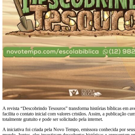
A revista “Descobrindo Tesouros” transforma histórias bíblicas em av
facilita o contato inicial com valores cristãos. Assim, a publicação c
totalmente gratuito e pode ser solicitado pela internet.
A iniciativa foi criada pela Novo Tempo, emissora conhecida por seu
mundo. Juntos, eles investigam descobertas históricas e apresentam e