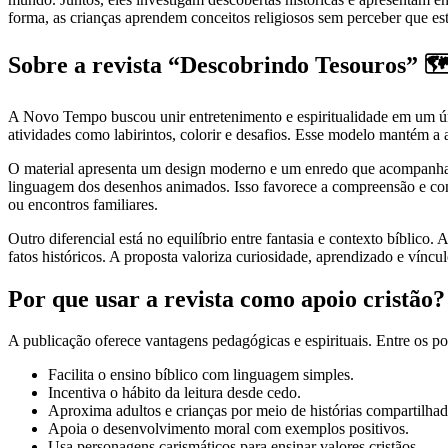
forma, as crianças aprendem conceitos religiosos sem perceber que es
Sobre a revista “Descobrindo Tesouros” 
A Novo Tempo buscou unir entretenimento e espiritualidade em um únic
atividades como labirintos, colorir e desafios. Esse modelo mantém a a
O material apresenta um design moderno e um enredo que acompanha ten
linguagem dos desenhos animados. Isso favorece a compreensão e con
ou encontros familiares.
Outro diferencial está no equilíbrio entre fantasia e contexto bíblico.
fatos históricos. A proposta valoriza curiosidade, aprendizado e vínc
Por que usar a revista como apoio cristão?
A publicação oferece vantagens pedagógicas e espirituais. Entre os p
Facilita o ensino bíblico com linguagem simples.
Incentiva o hábito da leitura desde cedo.
Aproxima adultos e crianças por meio de histórias compartilhad
Apoia o desenvolvimento moral com exemplos positivos.
Usa personagens carismáticos para ensinar valores cristãos.