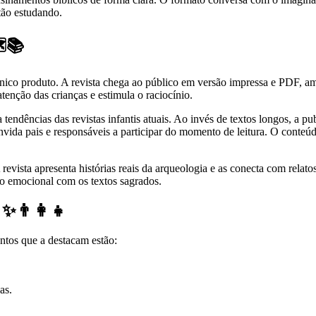
tão estudando.
️📚
o produto. A revista chega ao público em versão impressa e PDF, ampli
tenção das crianças e estimula o raciocínio.
dências das revistas infantis atuais. Ao invés de textos longos, a pu
vida pais e responsáveis a participar do momento de leitura. O conteú
 A revista apresenta histórias reais da arqueologia e as conecta com rel
ulo emocional com os textos sagrados.
 ✨👨‍👩‍👧
ontos que a destacam estão:
as.