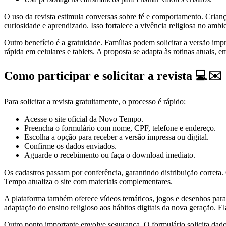
O uso da revista estimula conversas sobre fé e comportamento. Crian
curiosidade e aprendizado. Isso fortalece a vivência religiosa no a
Outro benefício é a gratuidade. Famílias podem solicitar a versão imp
rápida em celulares e tablets. A proposta se adapta às rotinas atuais, e
Como participar e solicitar a revista 💻✉️
Para solicitar a revista gratuitamente, o processo é rápido:
Acesse o site oficial da Novo Tempo.
Preencha o formulário com nome, CPF, telefone e endereço.
Escolha a opção para receber a versão impressa ou digital.
Confirme os dados enviados.
Aguarde o recebimento ou faça o download imediato.
Os cadastros passam por conferência, garantindo distribuição correta
Tempo atualiza o site com materiais complementares.
A plataforma também oferece vídeos temáticos, jogos e desenhos para 
adaptação do ensino religioso aos hábitos digitais da nova geração. E
Outro ponto importante envolve segurança. O formulário solicita dado