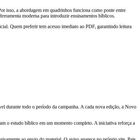
 Por isso, a abordagem em quadrinhos funciona como ponte entre
ferramenta moderna para introduzir ensinamentos bíblicos.
icial. Quem preferir tem acesso imediato ao PDF, garantindo leitura
nível durante todo o período da campanha. A cada nova edição, a Novo
mam o estudo bíblico em um momento completo. A iniciativa reforça a
ivamente ao envio do material. O aviso aparece no próprio site. Pais