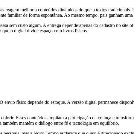
ças reagem melhor a conteúdos dinâmicos do que a textos tradicionais.
mbiente familiar de forma espontânea. Ao mesmo tempo, pais ganham uma 
ressa sem custo algum. A entrega depende apenas do cadastro no site of
m que o digital divide espaço com livros físicos.
. O envio físico depende do estoque. A versão digital permanece dispo
colorir. Esses conteúdos ampliam a participação da criança e transfor
la também mantém o diálogo entre fé e tecnologia em equilíbrio.
s pessoais, mas a Novo Tempo esclarece que o uso é direcionado exclus