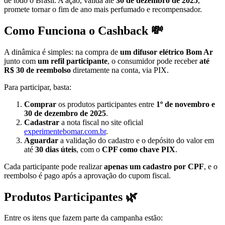
de todo o Brasil. A ação, válida até
30 de dezembro de 2025
,
promete tornar o fim de ano mais perfumado e recompensador.
Como Funciona o Cashback 💸
A dinâmica é simples: na compra de
um difusor elétrico Bom Ar
junto com
um refil participante
, o consumidor pode receber
até
R$ 30 de reembolso
diretamente na conta, via PIX.
Para participar, basta:
Comprar
os produtos participantes entre
1º de novembro e
30 de dezembro de 2025
.
Cadastrar
a nota fiscal no site oficial
experimentebomar.com.br
.
Aguardar
a validação do cadastro e o depósito do valor em
até
30 dias úteis
, com o
CPF como chave PIX
.
Cada participante pode realizar
apenas um cadastro por CPF
, e o
reembolso é pago após a aprovação do cupom fiscal.
Produtos Participantes 🌿
Entre os itens que fazem parte da campanha estão: