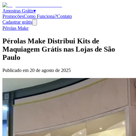
Amostras Grátis
▾
Promoções
Como Funciona?
Contato
Cadastrar grátis
Pérolas Make
Pérolas Make Distribui Kits de
Maquiagem Grátis nas Lojas de São
Paulo
Publicado em
20 de agosto de 2025