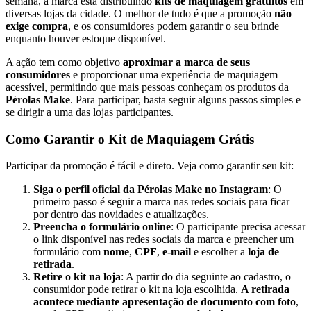
semana, a marca está distribuindo
kits de maquiagem gratuitos
em
diversas lojas da cidade. O melhor de tudo é que a promoção
não
exige compra
, e os consumidores podem garantir o seu brinde
enquanto houver estoque disponível.
A ação tem como objetivo
aproximar a marca de seus
consumidores
e proporcionar uma experiência de maquiagem
acessível, permitindo que mais pessoas conheçam os produtos da
Pérolas Make
. Para participar, basta seguir alguns passos simples e
se dirigir a uma das lojas participantes.
Como Garantir o Kit de Maquiagem Grátis
Participar da promoção é fácil e direto. Veja como garantir seu kit:
Siga o perfil oficial da Pérolas Make no Instagram
: O
primeiro passo é seguir a marca nas redes sociais para ficar
por dentro das novidades e atualizações.
Preencha o formulário online
: O participante precisa acessar
o link disponível nas redes sociais da marca e preencher um
formulário com
nome
,
CPF
,
e-mail
e escolher a
loja de
retirada
.
Retire o kit na loja
: A partir do dia seguinte ao cadastro, o
consumidor pode retirar o kit na loja escolhida.
A retirada
acontece mediante apresentação de documento com foto
,