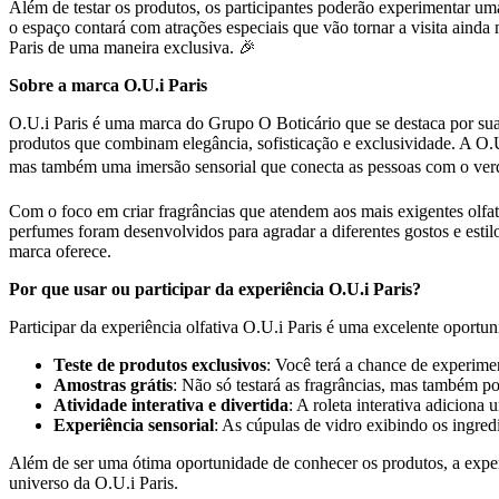
Além de testar os produtos, os participantes poderão experimentar uma 
o espaço contará com atrações especiais que vão tornar a visita ainda
Paris de uma maneira exclusiva. 🎉
Sobre a marca O.U.i Paris
O.U.i Paris é uma marca do Grupo O Boticário que se destaca por suas
produtos que combinam elegância, sofisticação e exclusividade. A O.
mas também uma imersão sensorial que conecta as pessoas com o verda
Com o foco em criar fragrâncias que atendem aos mais exigentes olfat
perfumes foram desenvolvidos para agradar a diferentes gostos e esti
marca oferece.
Por que usar ou participar da experiência O.U.i Paris?
Participar da experiência olfativa O.U.i Paris é uma excelente oportu
Teste de produtos exclusivos
: Você terá a chance de experimen
Amostras grátis
: Não só testará as fragrâncias, mas também po
Atividade interativa e divertida
: A roleta interativa adicion
Experiência sensorial
: As cúpulas de vidro exibindo os ingre
Além de ser uma ótima oportunidade de conhecer os produtos, a exper
universo da O.U.i Paris.