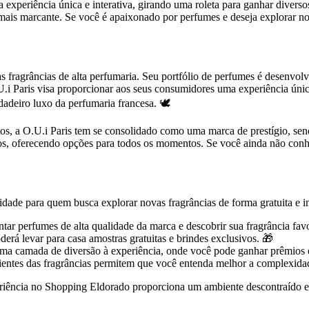
experiência única e interativa, girando uma roleta para ganhar diversos
 mais marcante. Se você é apaixonado por perfumes e deseja explorar no
 fragrâncias de alta perfumaria. Seu portfólio de perfumes é desenvol
U.i Paris visa proporcionar aos seus consumidores uma experiência úni
deiro luxo da perfumaria francesa. 🕊️
os, a O.U.i Paris tem se consolidado como uma marca de prestígio, send
los, oferecendo opções para todos os momentos. Se você ainda não conhe
nidade para quem busca explorar novas fragrâncias de forma gratuita e 
tar perfumes de alta qualidade da marca e descobrir sua fragrância favo
derá levar para casa amostras gratuitas e brindes exclusivos. 🎁
a uma camada de diversão à experiência, onde você pode ganhar prêmios 
dientes das fragrâncias permitem que você entenda melhor a complexid
iência no Shopping Eldorado proporciona um ambiente descontraído e e