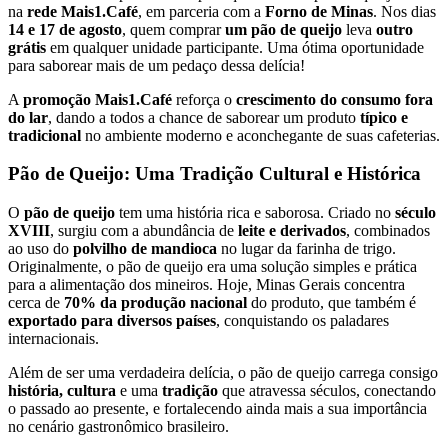
na
rede Mais1.Café
, em parceria com a
Forno de Minas
. Nos dias
14 e 17 de agosto
, quem comprar
um pão de queijo
leva
outro
grátis
em qualquer unidade participante. Uma ótima oportunidade
para saborear mais de um pedaço dessa delícia!
A
promoção Mais1.Café
reforça o
crescimento do consumo fora
do lar
, dando a todos a chance de saborear um produto
típico e
tradicional
no ambiente moderno e aconchegante de suas cafeterias.
Pão de Queijo: Uma Tradição Cultural e Histórica
O
pão de queijo
tem uma história rica e saborosa. Criado no
século
XVIII
, surgiu com a abundância de
leite e derivados
, combinados
ao uso do
polvilho de mandioca
no lugar da farinha de trigo.
Originalmente, o pão de queijo era uma solução simples e prática
para a alimentação dos mineiros. Hoje, Minas Gerais concentra
cerca de
70% da produção nacional
do produto, que também é
exportado para diversos países
, conquistando os paladares
internacionais.
Além de ser uma verdadeira delícia, o pão de queijo carrega consigo
história, cultura
e uma
tradição
que atravessa séculos, conectando
o passado ao presente, e fortalecendo ainda mais a sua importância
no cenário gastronômico brasileiro.