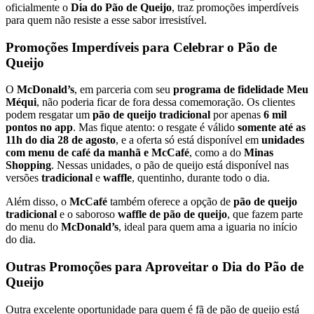
oficialmente o
Dia do Pão de Queijo
, traz promoções imperdíveis
para quem não resiste a esse sabor irresistível.
Promoções Imperdíveis para Celebrar o Pão de
Queijo
O
McDonald’s
, em parceria com seu
programa de fidelidade Meu
Méqui
, não poderia ficar de fora dessa comemoração. Os clientes
podem resgatar um
pão de queijo tradicional
por apenas
6 mil
pontos no app
. Mas fique atento: o resgate é válido
somente até as
11h do dia 28 de agosto
, e a oferta só está disponível em
unidades
com menu de café da manhã e McCafé
, como a do
Minas
Shopping
. Nessas unidades, o pão de queijo está disponível nas
versões
tradicional
e
waffle
, quentinho, durante todo o dia.
Além disso, o
McCafé
também oferece a opção de
pão de queijo
tradicional
e o saboroso
waffle de pão de queijo
, que fazem parte
do menu do
McDonald’s
, ideal para quem ama a iguaria no início
do dia.
Outras Promoções para Aproveitar o Dia do Pão de
Queijo
Outra excelente oportunidade para quem é fã de pão de queijo está