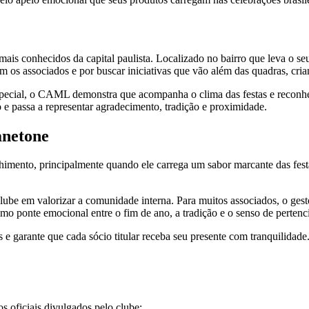
ais conhecidos da capital paulista. Localizado no bairro que leva o s
m os associados e por buscar iniciativas que vão além das quadras, cri
special, o CAML demonstra que acompanha o clima das festas e reconhe
 e passa a representar agradecimento, tradição e proximidade.
anetone
himento, principalmente quando ele carrega um sabor marcante das fes
lube em valorizar a comunidade interna. Para muitos associados, o ges
omo ponte emocional entre o fim de ano, a tradição e o senso de perten
s e garante que cada sócio titular receba seu presente com tranquilidade.
s oficiais divulgados pelo clube: