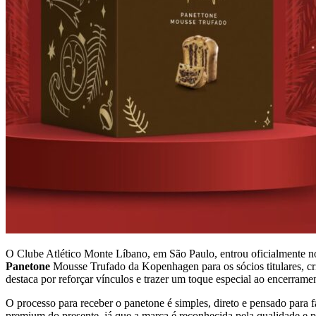
O Clube Atlético Monte Líbano, em São Paulo, entrou oficialmente no
Panetone
Mousse Trufado da Kopenhagen para os sócios titulares, cri
destaca por reforçar vínculos e trazer um toque especial ao encerrame
O processo para receber o panetone é simples, direto e pensado para 
premium do presente, já que a marca é reconhecida pela qualidade e p