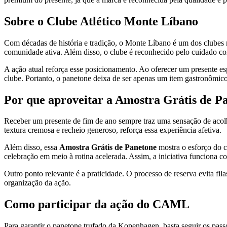
Sobre o Clube Atlético Monte Líbano
Com décadas de história e tradição, o Monte Líbano é um dos clubes m
comunidade ativa. Além disso, o clube é reconhecido pelo cuidado co
A ação atual reforça esse posicionamento. Ao oferecer um presente e
clube. Portanto, o panetone deixa de ser apenas um item gastronômico
Por que aproveitar a Amostra Grátis de P
Receber um presente de fim de ano sempre traz uma sensação de acol
textura cremosa e recheio generoso, reforça essa experiência afetiva.
Além disso, essa
Amostra Grátis de Panetone
mostra o esforço do c
celebração em meio à rotina acelerada. Assim, a iniciativa funciona c
Outro ponto relevante é a praticidade. O processo de reserva evita fila
organização da ação.
Como participar da ação do CAML
Para garantir o panetone trufado da Kopenhagen, basta seguir os passo