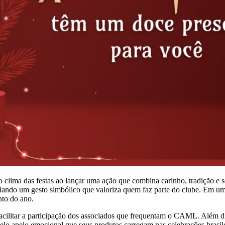
 clima das festas ao lançar uma ação que combina carinho, tradição e 
ando um gesto simbólico que valoriza quem faz parte do clube. Em uma 
nto do ano.
facilitar a participação dos associados que frequentam o CAML. Além d
elo apelo emocional que seus produtos carregam nas celebrações brasile