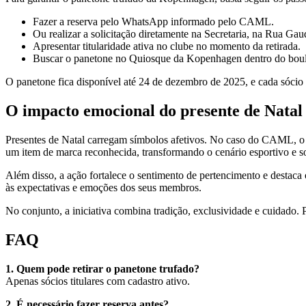
Fazer a reserva pelo WhatsApp informado pelo CAML.
Ou realizar a solicitação diretamente na Secretaria, na Rua Ga
Apresentar titularidade ativa no clube no momento da retirada.
Buscar o panetone no Quiosque da Kopenhagen dentro do boul
O panetone fica disponível até 24 de dezembro de 2025, e cada sócio t
O impacto emocional do presente de Natal
Presentes de Natal carregam símbolos afetivos. No caso do CAML, o p
um item de marca reconhecida, transformando o cenário esportivo e s
Além disso, a ação fortalece o sentimento de pertencimento e destac
às expectativas e emoções dos seus membros.
No conjunto, a iniciativa combina tradição, exclusividade e cuidado
FAQ
1. Quem pode retirar o panetone trufado?
Apenas sócios titulares com cadastro ativo.
2. É necessário fazer reserva antes?