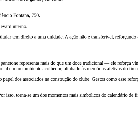
udêncio Fontana, 750.
evard interno.
itular tem direito a uma unidade. A ação não é transferível, reforçand
anetone representa mais do que um doce tradicional — ele reforça víncu
ocial em um ambiente acolhedor, alinhado às memórias afetivas do fim 
a o papel dos associados na construção do clube. Gestos como esse ref
. Por isso, torna-se um dos momentos mais simbólicos do calendário d