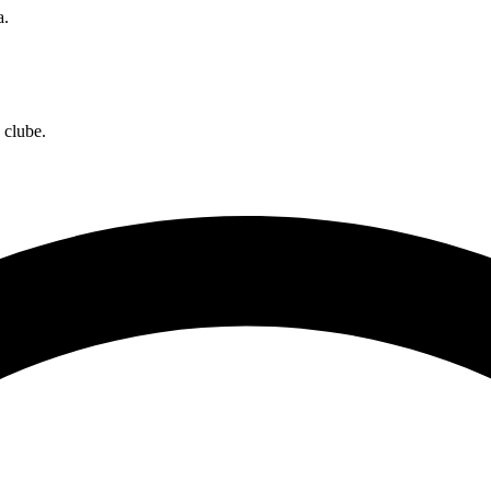
a.
 clube.