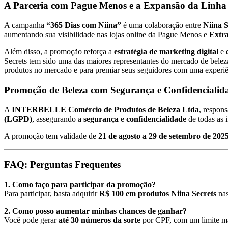
A Parceria com Pague Menos e a Expansão da Linha 
A campanha
“365 Dias com Niina”
é uma colaboração entre
Niina S
aumentando sua visibilidade nas lojas online da Pague Menos e
Extr
Além disso, a promoção reforça a
estratégia de marketing digital
e
Secrets tem sido uma das maiores representantes do mercado de beleza
produtos no mercado e para premiar seus seguidores com uma experiê
Promoção de Beleza com Segurança e Confidencialid
A
INTERBELLE Comércio de Produtos de Beleza Ltda
, respon
(LGPD)
, assegurando a
segurança
e
confidencialidade
de todas as 
A promoção tem validade de
21 de agosto a 29 de setembro de 202
FAQ: Perguntas Frequentes
1. Como faço para participar da promoção?
Para participar, basta adquirir
R$ 100 em produtos Niina Secrets
nas
2. Como posso aumentar minhas chances de ganhar?
Você pode gerar
até 30 números da sorte
por CPF, com um limite 