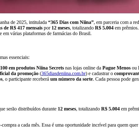
anha de 2025, intitulada
“365 Dias com Niina”
, em parceria com a re
s de R$ 417 mensais
por
12 meses
, totalizando
R$ 5.004
em prêmios. 
e em várias plataformas de farmácias do Brasil.
mas essenciais:
100 em produtos Niina Secrets
nas lojas online da
Pague Menos
ou
oficial da promoção
(
365diasdeniina.com.br
) e cadastrar o
comprovant
os
, o participante receberá
um número da sorte
. Cada pessoa pode ger
que serão distribuídos durante
12 meses
, totalizando
R$ 5.004
em prêmio
-compra a cada mês. Essa é uma oportunidade incrível para quem quer a