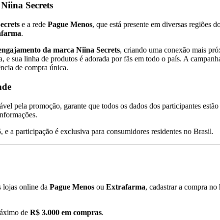
Niina Secrets
ecrets
e a rede
Pague Menos
, que está presente em diversas regiões d
afarma
.
engajamento da marca Niina Secrets
, criando uma conexão mais pró
, e sua linha de produtos é adorada por fãs em todo o país. A campanh
ncia de compra única.
ade
sável pela promoção, garante que todos os dados dos participantes estã
informações.
5
, e a participação é exclusiva para consumidores residentes no Brasil.
 lojas online da
Pague Menos
ou
Extrafarma
, cadastrar a compra no
máximo de
R$ 3.000 em compras
.