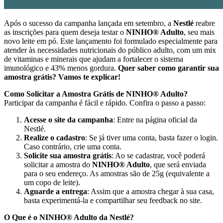
Após o sucesso da campanha lançada em setembro, a
Nestlé
reabre
as inscrições para quem deseja testar o
NINHO® Adulto
, seu mais
novo leite em pó. Este lançamento foi formulado especialmente para
atender às necessidades nutricionais do público adulto, com um mix
de vitaminas e minerais que ajudam a fortalecer o sistema
imunológico e 43% menos gordura.
Quer saber como garantir sua
amostra grátis? Vamos te explicar!
Como Solicitar a Amostra Grátis de NINHO® Adulto?
Participar da campanha é fácil e rápido. Confira o passo a passo:
Acesse o site da campanha
: Entre na página oficial da
Nestlé.
Realize o cadastro
: Se já tiver uma conta, basta fazer o login.
Caso contrário, crie uma conta.
Solicite sua amostra grátis
: Ao se cadastrar, você poderá
solicitar a amostra do
NINHO® Adulto
, que será enviada
para o seu endereço. As amostras são de 25g (equivalente a
um copo de leite).
Aguarde a entrega
: Assim que a amostra chegar à sua casa,
basta experimentá-la e compartilhar seu feedback no site.
O Que é o NINHO® Adulto da Nestlé?