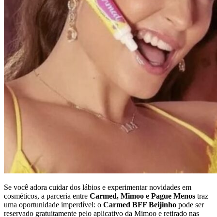
Se você adora cuidar dos lábios e experimentar novidades em
cosméticos, a parceria entre
Carmed, Mimoo e Pague Menos
traz
uma oportunidade imperdível: o
Carmed BFF Beijinho
pode ser
reservado gratuitamente pelo aplicativo da Mimoo e retirado nas