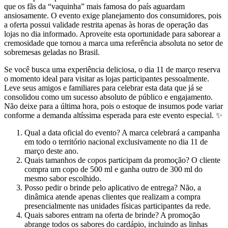
que os fãs da “vaquinha” mais famosa do país aguardam
ansiosamente. O evento exige planejamento dos consumidores, pois
a oferta possui validade restrita apenas às horas de operação das
lojas no dia informado. Aproveite esta oportunidade para saborear a
cremosidade que tornou a marca uma referência absoluta no setor de
sobremesas geladas no Brasil.
Se você busca uma experiência deliciosa, o dia 11 de março reserva
o momento ideal para visitar as lojas participantes pessoalmente.
Leve seus amigos e familiares para celebrar esta data que já se
consolidou como um sucesso absoluto de público e engajamento.
Não deixe para a última hora, pois o estoque de insumos pode variar
conforme a demanda altíssima esperada para este evento especial. ✨
Qual a data oficial do evento? A marca celebrará a campanha
em todo o território nacional exclusivamente no dia 11 de
março deste ano.
Quais tamanhos de copos participam da promoção? O cliente
compra um copo de 500 ml e ganha outro de 300 ml do
mesmo sabor escolhido.
Posso pedir o brinde pelo aplicativo de entrega? Não, a
dinâmica atende apenas clientes que realizam a compra
presencialmente nas unidades físicas participantes da rede.
Quais sabores entram na oferta de brinde? A promoção
abrange todos os sabores do cardápio, incluindo as linhas