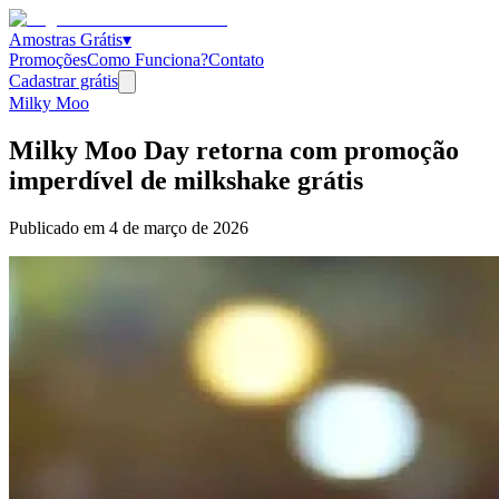
Amostras Grátis
▾
Promoções
Como Funciona?
Contato
Cadastrar grátis
Milky Moo
Milky Moo Day retorna com promoção
imperdível de milkshake grátis
Publicado em
4 de março de 2026