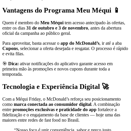
Vantagens do Programa Meu Méqui 📱
Quem é membro do
Meu Méqui
tem acesso antecipado às ofertas,
entre os dias
31 de outubro e 3 de novembro
, antes da abertura
oficial da campanha ao público geral.
Para aproveitar, basta acessar o
app do McDonald’s
, ir até a aba
Cupons
, selecionar a oferta desejada e resgatar. O processo é rápido
e evita filas.
🎯
Dica:
ativar notificações do aplicativo garante acesso em
primeira mão às promoções e novos cupons durante toda a
temporada.
Tecnologia e Experiência Digital 🚀
Com a Méqui Friday, o McDonald’s reforça seu posicionamento
como
marca conectada ao consumidor digital
. A combinação
entre
promoções exclusivas e praticidade do app
fortalece a
fidelização e o engajamento da base de clientes — hoje uma das
maiores entre redes de fast food no Brasil.
“Nosso foco é unir conveniência, sabor e preço justo,