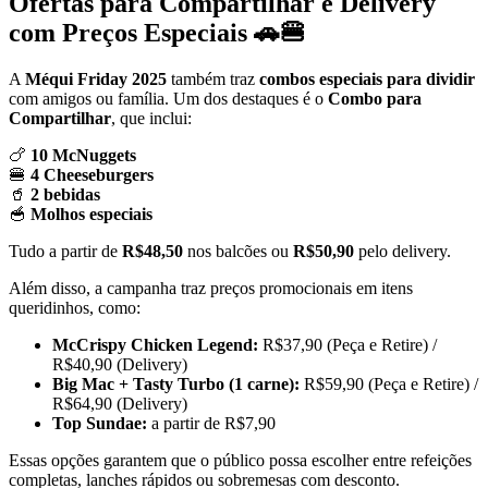
Ofertas para Compartilhar e Delivery
com Preços Especiais 🚗🍔
A
Méqui Friday 2025
também traz
combos especiais para dividir
com amigos ou família. Um dos destaques é o
Combo para
Compartilhar
, que inclui:
🍗
10 McNuggets
🍔
4 Cheeseburgers
🥤
2 bebidas
🥣
Molhos especiais
Tudo a partir de
R$48,50
nos balcões ou
R$50,90
pelo delivery.
Além disso, a campanha traz preços promocionais em itens
queridinhos, como:
McCrispy Chicken Legend:
R$37,90 (Peça e Retire) /
R$40,90 (Delivery)
Big Mac + Tasty Turbo (1 carne):
R$59,90 (Peça e Retire) /
R$64,90 (Delivery)
Top Sundae:
a partir de R$7,90
Essas opções garantem que o público possa escolher entre refeições
completas, lanches rápidos ou sobremesas com desconto.