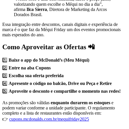
valorizando quem escolhe o Méqui no dia a dia”,
afirma
Ilca Sierra
, Diretora de Marketing da Arcos
Dorados Brasil.
Essa integração entre descontos, canais digitais e experiência de
marca é o que faz da Méqui Friday um dos eventos promocionais
mais esperados do ano.
Como Aproveitar as Ofertas 📲
1️⃣
Baixe o app do McDonald’s (Meu Méqui)
2️⃣
Entre na aba Cupons
3️⃣
Escolha sua oferta preferida
4️⃣
Apresente o código no balcão, Drive ou Peça e Retire
5️⃣
Aproveite o desconto e compartilhe o momento nas redes!
As promoções são válidas
enquanto durarem os estoques
e
podem variar conforme a unidade participante. O regulamento
completo e a lista de restaurantes estão disponíveis em:
👉
cupons.mcdonalds.com.br/mequifriday2025