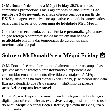
O
McDonald’s
deu início à
Méqui Friday 2025
, uma das
campanhas promocionais mais aguardadas do ano. Entre
31 de
outubro e 3 de novembro
, a rede oferece
combos a partir de
R$15
, vantagens exclusivas no aplicativo e benefícios antecipados
para quem faz parte do
programa de fidelidade Meu Méqui
.
Com foco em
economia, conveniência e personalização
, a nova
edição reforça o compromisso da marca em unir
sabor e
praticidade
em uma das temporadas de descontos mais
movimentadas do país.
Sobre o McDonald’s e a Méqui Friday 🍟
O McDonald’s é reconhecido mundialmente por criar campanhas
que vão além da refeição, transformando a experiência do
consumidor em um momento divertido e vantajoso. A
Méqui
Friday
, inspirada na tradicional Black Friday, já se tornou uma data
fixa no calendário dos fãs da marca — sinônimo de
preços
acessíveis e cupons irresistíveis
.
Em 2025, a rede aposta novamente na tecnologia e na fidelização
digital para oferecer
ofertas exclusivas via app
, estimulando o uso
do
Meu Méqui
e o canal
Peça e Retire
, que evita filas e agiliza o
atendimento.