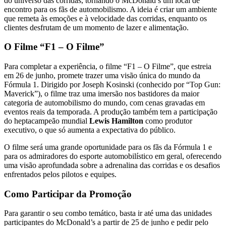
do universo das corridas, tornando o McDonald’s um local de
encontro para os fãs de automobilismo. A ideia é criar um ambiente
que remeta às emoções e à velocidade das corridas, enquanto os
clientes desfrutam de um momento de lazer e alimentação.
O Filme “F1 – O Filme”
Para completar a experiência, o filme “F1 – O Filme”, que estreia
em 26 de junho, promete trazer uma visão única do mundo da
Fórmula 1. Dirigido por Joseph Kosinski (conhecido por “Top Gun:
Maverick”), o filme traz uma imersão nos bastidores da maior
categoria de automobilismo do mundo, com cenas gravadas em
eventos reais da temporada. A produção também tem a participação
do heptacampeão mundial
Lewis Hamilton
como produtor
executivo, o que só aumenta a expectativa do público.
O filme será uma grande oportunidade para os fãs da Fórmula 1 e
para os admiradores do esporte automobilístico em geral, oferecendo
uma visão aprofundada sobre a adrenalina das corridas e os desafios
enfrentados pelos pilotos e equipes.
Como Participar da Promoção
Para garantir o seu combo temático, basta ir até uma das unidades
participantes do McDonald’s a partir de 25 de junho e pedir pelo