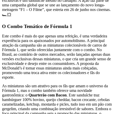
exclusivas e um sanduíche inédito no cardápio. A ação faz parte de
uma campanha global que se une ao lançamento do novo longa-
metragem “F1 – O Filme”, que estreia em 26 de junho nos cinemas.
🏎️💥
O Combo Temático de Fórmula 1
Este combo é mais do que apenas uma refeição, é uma verdadeira
experiência para os apaixonados por automobilismo. A principal
atração da campanha são as miniaturas colecionáveis de carros de
Fórmula 1, que serão oferecidas juntamente com o combo. No
Brasil, ao contrário de outros mercados, serão lançadas apenas duas
versões exclusivas dessas miniaturas, o que cria um grande senso de
exclusividade e desejo entre os consumidores. A proposta da
McDonald’s é tornar essas miniaturas ainda mais cobiçadas,
promovendo uma troca ativa entre os colecionadores e fãs do
esporte.
As miniaturas são um atrativo para os fãs que amam o universo da
Fórmula 1, mas o combo também oferece uma novidade
gastronômica: o
Quarterão com Bacon
. Este sanduíche traz
hambúrguer 100% bovino, queijo cheddar, bacon crocante, cebolas
caramelizadas, ketchup, mostarda e picles, tudo isso em um pão com
gergelim, criando uma combinação irresistível de sabores. Embora o
foco principal da campanha seja a promoção das miniaturas, o