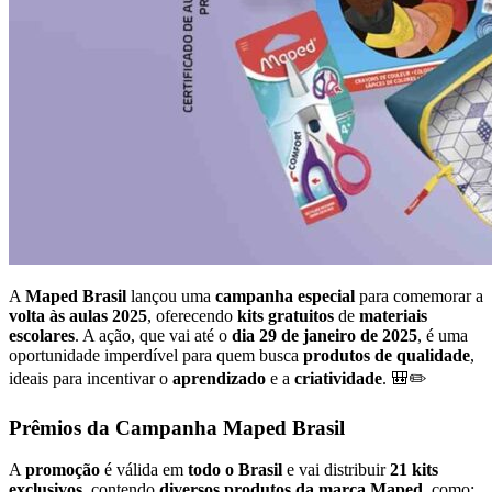
A
Maped Brasil
lançou uma
campanha especial
para comemorar a
volta às aulas 2025
, oferecendo
kits gratuitos
de
materiais
escolares
. A ação, que vai até o
dia 29 de janeiro de 2025
, é uma
oportunidade imperdível para quem busca
produtos de qualidade
,
ideais para incentivar o
aprendizado
e a
criatividade
. 🎒✏️
Prêmios da Campanha Maped Brasil
A
promoção
é válida em
todo o Brasil
e vai distribuir
21 kits
exclusivos
, contendo
diversos produtos da marca Maped
, como: