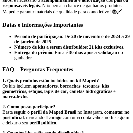
anos
, é necessário o
acompanhamento e autorização
dos
pais ou
responsáveis legais
. Não perca a chance de ganhar os produtos
Maped e garantir materiais de qualidade para o ano letivo! 📚🖍️
Datas e Informações Importantes
Período de participação
: De
20 de novembro de 2024 a 29
de janeiro de 2025
.
Número de kits a serem distribuídos
:
21 kits exclusivos
.
Entrega do prêmio
: Em até
30 dias após a validação
do
ganhador.
FAQ – Perguntas Frequentes
1. Quais produtos estão incluídos no kit Maped?
Os kits incluem
apontadores
,
borrachas
,
tesouras
,
kits
geométricos
,
estojos
,
lápis de cor
,
canetas hidrográficas
e
marca-textos
.
2. Como posso participar?
Basta
seguir o perfil da Maped Brasil
no Instagram,
comentar no
post oficial
, marcando
1 amigo
com uma conta válida no Instagram
e deixar o seu
perfil público
.
3. Quantos kits estão sendo distribuídos?