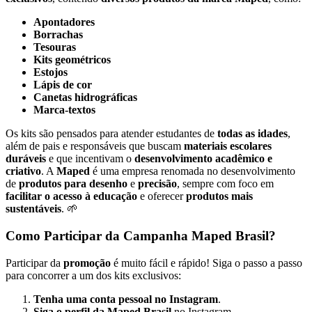
Apontadores
Borrachas
Tesouras
Kits geométricos
Estojos
Lápis de cor
Canetas hidrográficas
Marca-textos
Os kits são pensados para atender estudantes de
todas as idades
,
além de pais e responsáveis que buscam
materiais escolares
duráveis
e que incentivam o
desenvolvimento acadêmico e
criativo
. A
Maped
é uma empresa renomada no desenvolvimento
de
produtos para desenho
e
precisão
, sempre com foco em
facilitar o acesso à educação
e oferecer
produtos mais
sustentáveis
. 🌱
Como Participar da Campanha Maped Brasil?
Participar da
promoção
é muito fácil e rápido! Siga o passo a passo
para concorrer a um dos kits exclusivos:
Tenha uma conta pessoal no Instagram
.
Siga o perfil da Maped Brasil
no Instagram.