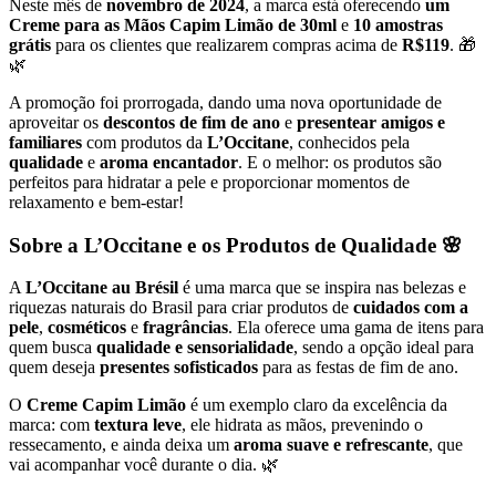
Neste mês de
novembro de 2024
, a marca está oferecendo
um
Creme para as Mãos Capim Limão de 30ml
e
10 amostras
grátis
para os clientes que realizarem compras acima de
R$119
. 🎁
🌿
A promoção foi prorrogada, dando uma nova oportunidade de
aproveitar os
descontos de fim de ano
e
presentear amigos e
familiares
com produtos da
L’Occitane
, conhecidos pela
qualidade
e
aroma encantador
. E o melhor: os produtos são
perfeitos para hidratar a pele e proporcionar momentos de
relaxamento e bem-estar!
Sobre a L’Occitane e os Produtos de Qualidade 🌸
A
L’Occitane au Brésil
é uma marca que se inspira nas belezas e
riquezas naturais do Brasil para criar produtos de
cuidados com a
pele
,
cosméticos
e
fragrâncias
. Ela oferece uma gama de itens para
quem busca
qualidade e sensorialidade
, sendo a opção ideal para
quem deseja
presentes sofisticados
para as festas de fim de ano.
O
Creme Capim Limão
é um exemplo claro da excelência da
marca: com
textura leve
, ele hidrata as mãos, prevenindo o
ressecamento, e ainda deixa um
aroma suave e refrescante
, que
vai acompanhar você durante o dia. 🌿