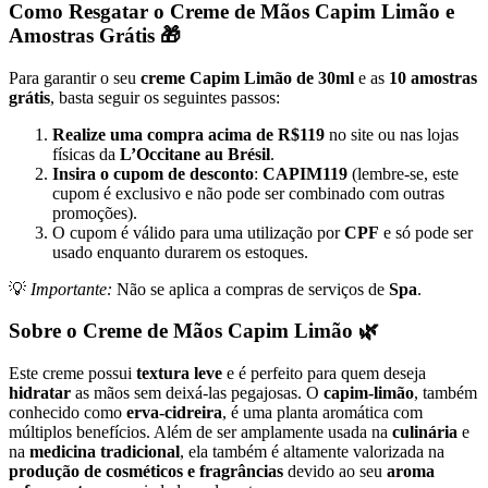
Como Resgatar o Creme de Mãos Capim Limão e
Amostras Grátis 🎁
Para garantir o seu
creme Capim Limão de 30ml
e as
10 amostras
grátis
, basta seguir os seguintes passos:
Realize uma compra acima de R$119
no site ou nas lojas
físicas da
L’Occitane au Brésil
.
Insira o cupom de desconto
:
CAPIM119
(lembre-se, este
cupom é exclusivo e não pode ser combinado com outras
promoções).
O cupom é válido para uma utilização por
CPF
e só pode ser
usado enquanto durarem os estoques.
💡
Importante:
Não se aplica a compras de serviços de
Spa
.
Sobre o Creme de Mãos Capim Limão 🌿
Este creme possui
textura leve
e é perfeito para quem deseja
hidratar
as mãos sem deixá-las pegajosas. O
capim-limão
, também
conhecido como
erva-cidreira
, é uma planta aromática com
múltiplos benefícios. Além de ser amplamente usada na
culinária
e
na
medicina tradicional
, ela também é altamente valorizada na
produção de cosméticos e fragrâncias
devido ao seu
aroma