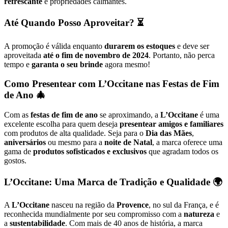
refrescante
e propriedades calmantes.
Até Quando Posso Aproveitar? ⏳
A promoção é válida enquanto
durarem os estoques
e deve ser
aproveitada
até o fim de novembro de 2024
. Portanto, não perca
tempo e
garanta o seu brinde
agora mesmo!
Como Presentear com L’Occitane nas Festas de Fim
de Ano 🎄
Com as
festas de fim de ano
se aproximando, a
L’Occitane
é uma
excelente escolha para quem deseja
presentear amigos e familiares
com produtos de alta qualidade. Seja para o
Dia das Mães
,
aniversários
ou mesmo para a
noite de Natal
, a marca oferece uma
gama de
produtos sofisticados e exclusivos
que agradam todos os
gostos.
L’Occitane: Uma Marca de Tradição e Qualidade 🌍
A
L’Occitane
nasceu na região da
Provence
, no sul da França, e é
reconhecida mundialmente por seu compromisso com a
natureza
e
a
sustentabilidade
. Com mais de 40 anos de história, a marca