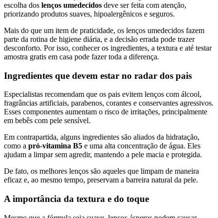
escolha dos
lenços umedecidos
deve ser feita com atenção,
priorizando produtos suaves, hipoalergênicos e seguros.
Mais do que um item de praticidade, os lenços umedecidos fazem
parte da rotina de higiene diária, e a decisão errada pode trazer
desconforto. Por isso, conhecer os ingredientes, a textura e até testar
amostra gratis em casa pode fazer toda a diferença.
Ingredientes que devem estar no radar dos pais
Especialistas recomendam que os pais evitem lenços com álcool,
fragrâncias artificiais, parabenos, corantes e conservantes agressivos.
Esses componentes aumentam o risco de irritações, principalmente
em bebês com pele sensível.
Em contrapartida, alguns ingredientes são aliados da hidratação,
como a
pró-vitamina B5
e uma alta concentração de água. Eles
ajudam a limpar sem agredir, mantendo a pele macia e protegida.
De fato, os melhores lenços são aqueles que limpam de maneira
eficaz e, ao mesmo tempo, preservam a barreira natural da pele.
A importância da textura e do toque
Mesmo que a fórmula seja suave, lenços ásperos podem causar