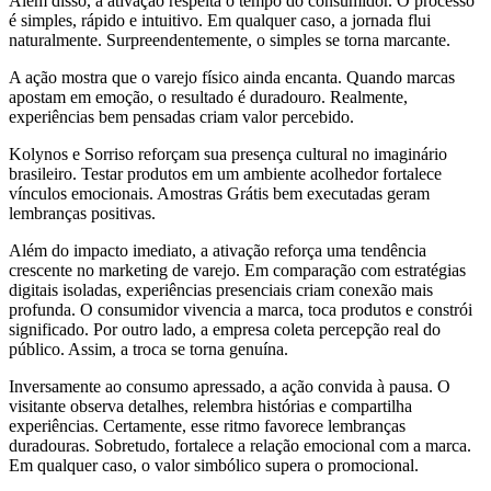
Além disso, a ativação respeita o tempo do consumidor. O processo
é simples, rápido e intuitivo. Em qualquer caso, a jornada flui
naturalmente. Surpreendentemente, o simples se torna marcante.
A ação mostra que o varejo físico ainda encanta. Quando marcas
apostam em emoção, o resultado é duradouro. Realmente,
experiências bem pensadas criam valor percebido.
Kolynos e Sorriso reforçam sua presença cultural no imaginário
brasileiro. Testar produtos em um ambiente acolhedor fortalece
vínculos emocionais. Amostras Grátis bem executadas geram
lembranças positivas.
Além do impacto imediato, a ativação reforça uma tendência
crescente no marketing de varejo. Em comparação com estratégias
digitais isoladas, experiências presenciais criam conexão mais
profunda. O consumidor vivencia a marca, toca produtos e constrói
significado. Por outro lado, a empresa coleta percepção real do
público. Assim, a troca se torna genuína.
Inversamente ao consumo apressado, a ação convida à pausa. O
visitante observa detalhes, relembra histórias e compartilha
experiências. Certamente, esse ritmo favorece lembranças
duradouras. Sobretudo, fortalece a relação emocional com a marca.
Em qualquer caso, o valor simbólico supera o promocional.