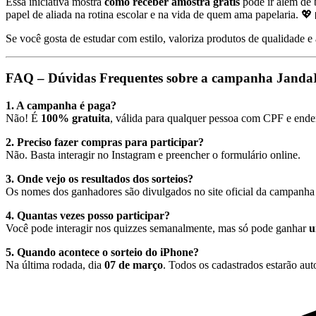
Essa iniciativa mostra
como receber amostra grátis
pode ir além de 
papel de aliada na rotina escolar e na vida de quem ama papelaria. 💖
Se você gosta de estudar com estilo, valoriza produtos de qualidade 
FAQ – Dúvidas Frequentes sobre a campanha Janda
1. A campanha é paga?
Não! É
100% gratuita
, válida para qualquer pessoa com CPF e ende
2. Preciso fazer compras para participar?
Não. Basta interagir no Instagram e preencher o formulário online.
3. Onde vejo os resultados dos sorteios?
Os nomes dos ganhadores são divulgados no site oficial da campanha 
4. Quantas vezes posso participar?
Você pode interagir nos quizzes semanalmente, mas só pode ganhar
u
5. Quando acontece o sorteio do iPhone?
Na última rodada, dia
07 de março
. Todos os cadastrados estarão au