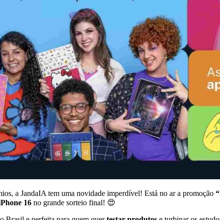
êmios, a JandaIA tem uma novidade imperdível! Está no ar a promoção
“
iPhone 16
no grande sorteio final! 😍
 o Brasil e perfeita para quem quer
testar produtos
e turbinar os estudo