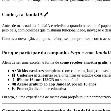
Conheça a JandaIA 🖊️
Antes de mais nada, a JandaIA é referência quando o assunto é papelar
pelo país, com coleções que misturam funcionalidade, inovação e des
Com essa nova ação, a empresa reforça seu compromisso com o aces
Por que participar da campanha
Faça + com JandaI
Além de ser uma excelente forma de
como receber amostra grátis
, 
🎁
30 kits escolares completos
(com cadernos, lápis, canetas e
📘
Cadernos inteligentes
para organizar os estudos com eficiê
📱
iPhone 16 com 128GB
no sorteio final
📲
Acesso gratuito ao app JandaIA
por até
10 anos
📝 Promoção divertida e educativa
Ou seja, é uma experiência de marca com propósito: unir aprendizado,
Como participar da campanha da JandaIA e ganhar 