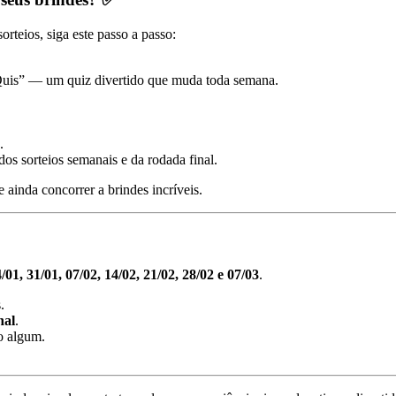
sorteios, siga este passo a passo:
Quis” — um quiz divertido que muda toda semana.
.
dos sorteios semanais e da rodada final.
e ainda concorrer a brindes incríveis.
4/01, 31/01, 07/02, 14/02, 21/02, 28/02 e 07/03
.
.
nal
.
o algum.