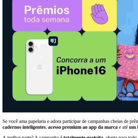
Se você ama papelaria e adora participar de campanhas cheias de pr
cadernos inteligentes
,
acesso premium ao app da marca
e até
um 
A melhor parte? A campanha é
totalmente gratuita
, aberta para todo