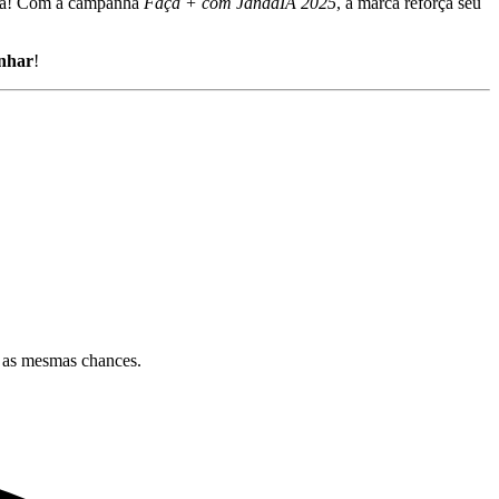
tida! Com a campanha
Faça + com JandaIA 2025
, a marca reforça seu
anhar
!
m as mesmas chances.