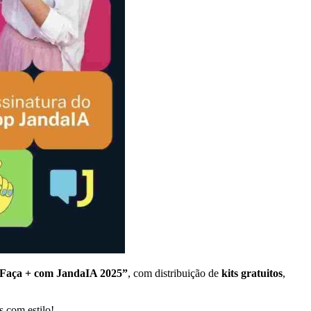
Faça + com JandaIA 2025”
, com distribuição de
kits gratuitos
,
s com estilo!