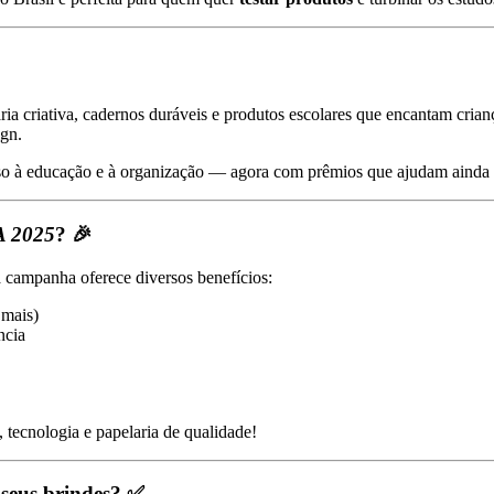
ia criativa, cadernos duráveis e produtos escolares que encantam crian
ign.
so à educação e à organização — agora com prêmios que ajudam ainda 
A 2025
? 🎉
a campanha oferece diversos benefícios:
 mais)
ncia
 tecnologia e papelaria de qualidade!
seus brindes? ✅