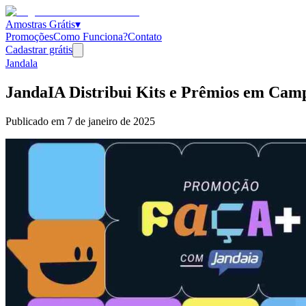
Amostras Grátis
▾
Promoções
Como Funciona?
Contato
Cadastrar grátis
Jandala
JandaIA Distribui Kits e Prêmios em Cam
Publicado em
7 de janeiro de 2025