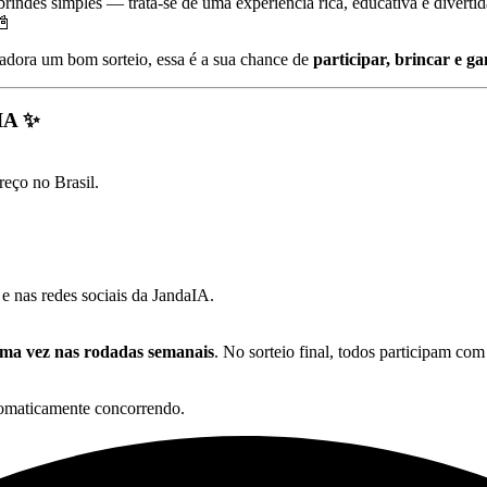
brindes simples — trata-se de uma experiência rica, educativa e diver
📓
e adora um bom sorteio, essa é a sua chance de
participar, brincar e g
IA ✨
reço no Brasil.
e nas redes sociais da JandaIA.
ma vez nas rodadas semanais
. No sorteio final, todos participam co
tomaticamente concorrendo.