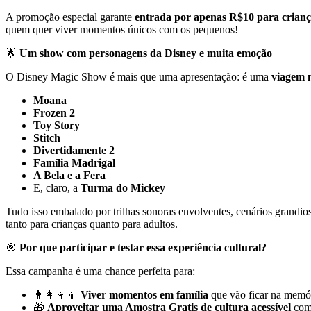
A promoção especial garante
entrada por apenas R$10 para crianç
quem quer viver momentos únicos com os pequenos!
🌟
Um show com personagens da Disney e muita emoção
O Disney Magic Show é mais que uma apresentação: é uma
viagem 
Moana
Frozen 2
Toy Story
Stitch
Divertidamente 2
Família Madrigal
A Bela e a Fera
E, claro, a
Turma do Mickey
Tudo isso embalado por trilhas sonoras envolventes, cenários grandio
tanto para crianças quanto para adultos.
🎯
Por que participar e testar essa experiência cultural?
Essa campanha é uma chance perfeita para:
👨‍👩‍👧‍👦
Viver momentos em família
que vão ficar na memór
🎁
Aproveitar uma Amostra Gratis de cultura acessível
com 