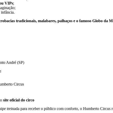
 ou VIPs
;
maginação;
infância.
crobacias tradicionais, malabares, palhaços e o famoso Globo da M
anto André (SP)
:
Humberto Circus
no
site oficial do circo
quipe treinada para receber o público com conforto, o Humberto Circus