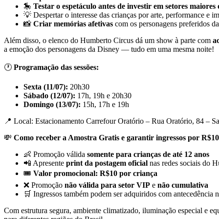
🎠
Testar o espetáculo antes de investir em setores maiores
💡 Despertar o interesse das crianças por arte, performance e i
📸
Criar memórias afetivas
com os personagens preferidos da 
Além disso, o elenco do Humberto Circus dá um show à parte com
a
a emoção dos personagens da Disney — tudo em uma mesma noite!
🕐
Programação das sessões:
Sexta (11/07):
20h30
Sábado (12/07):
17h, 19h e 20h30
Domingo (13/07):
15h, 17h e 19h
📍 Local: Estacionamento Carrefour Oratório – Rua Oratório, 84 – S
💸
Como receber a Amostra Gratis e garantir ingressos por R$10
👶 Promoção válida
somente para crianças de até 12 anos
📲 Apresente
print da postagem oficial
nas redes sociais do 
🎟️
Valor promocional: R$10 por criança
❌ Promoção
não válida para setor VIP
e
não cumulativa
🛒 Ingressos também podem ser adquiridos com antecedência 
Com estrutura segura, ambiente climatizado, iluminação especial e e