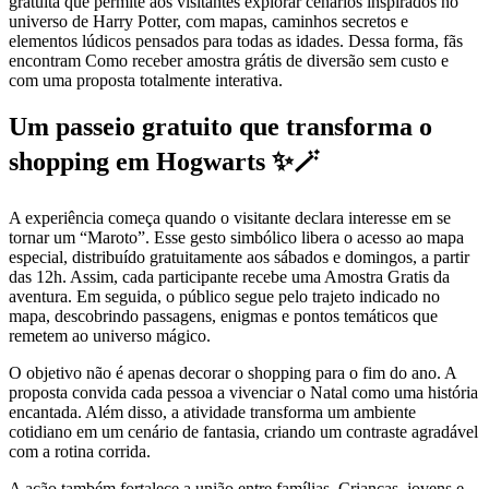
gratuita que permite aos visitantes explorar cenários inspirados no
universo de Harry Potter, com mapas, caminhos secretos e
elementos lúdicos pensados para todas as idades. Dessa forma, fãs
encontram Como receber amostra grátis de diversão sem custo e
com uma proposta totalmente interativa.
Um passeio gratuito que transforma o
shopping em Hogwarts ✨🪄
A experiência começa quando o visitante declara interesse em se
tornar um “Maroto”. Esse gesto simbólico libera o acesso ao mapa
especial, distribuído gratuitamente aos sábados e domingos, a partir
das 12h. Assim, cada participante recebe uma Amostra Gratis da
aventura. Em seguida, o público segue pelo trajeto indicado no
mapa, descobrindo passagens, enigmas e pontos temáticos que
remetem ao universo mágico.
O objetivo não é apenas decorar o shopping para o fim do ano. A
proposta convida cada pessoa a vivenciar o Natal como uma história
encantada. Além disso, a atividade transforma um ambiente
cotidiano em um cenário de fantasia, criando um contraste agradável
com a rotina corrida.
A ação também fortalece a união entre famílias. Crianças, jovens e