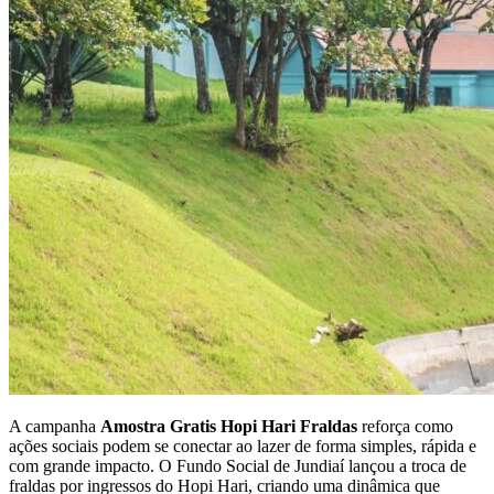
A campanha
Amostra Gratis Hopi Hari Fraldas
reforça como
ações sociais podem se conectar ao lazer de forma simples, rápida e
com grande impacto. O Fundo Social de Jundiaí lançou a troca de
fraldas por ingressos do Hopi Hari, criando uma dinâmica que