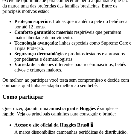
excelente oportunidade para conhecer de perto a qualidade que faz
da marca uma das preferidas das famílias brasileiras. Entre os
principais motivos estão:
Proteção superior
: fraldas que mantêm a pele do bebê seca
por até 12 horas.
Conforto garantido
: materiais respiráveis que permitem
maior liberdade de movimento.
Tecnologia avançada
: linhas especiais como Supreme Care e
Tripla Proteção.
Segurança dermatológica
: produtos testados e aprovados
por pediatras e dermatologistas.
Variedade
: soluções diferentes para recém-nascidos, bebês
ativos e crianças maiores.
Ou melhor, ao participar você testa sem compromisso e decide com
confiança qual linha se adapta melhor ao seu bebê.
Como participar
Quer dizer, garantir uma
amostra gratis Huggies
é simples e
rápido. Veja os principais caminhos para conseguir o brinde:
Acesse o site oficial da Huggies Brasil
🖥️
A marca disponibiliza campanhas periódicas de distribuição.