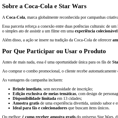
Sobre a Coca-Cola e Star Wars
A
Coca-Cola
, marca globalmente reconhecida por campanhas criativa
Essa parceria reforça a conexão entre duas potências culturais: de u
o simples ato de assistir a um filme em uma
experiência colecionáve
Além disso, a ação se insere na tradição da Coca-Cola de oferecer
amo
Por Que Participar ou Usar o Produto
Antes de mais nada, essa é uma oportunidade única para os fãs de
St
Ao comprar o combo promocional, o cliente recebe automaticamente
As vantagens da campanha incluem:
Brinde imediato
, sem necessidade de inscrição;
Edição exclusiva de meias temáticas
, com design de personag
Disponibilidade limitada
em 13 cidades;
Amostra gratis
de uma experiência divertida, unindo sabor e e
Ideal para fãs e colecionadores
que buscam itens únicos.
Ou melhor: é
como receber amostra gratis
do universo Star Wars, d