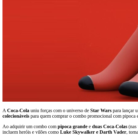
A
Coca-Cola
uniu forças com o universo de
Star Wars
para lançar 
colecionáveis
para quem comprar o combo promocional com pipoca e 
Ao adquirir um combo com
pipoca grande
e
duas Coca-Colas
(nas 
incluem heróis e vilões como
Luke Skywalker e Darth Vader
, tor