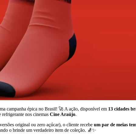
uma campanha épica no Brasil! 🚀 A ação, disponível em
13 cidades bra
refrigerante nos cinemas
Cine Araújo
.
versões original ou zero açúcar), o cliente recebe
um par de meias tem
nando o brinde um verdadeiro item de coleção. 🧦✨