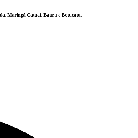
nda
,
Maringá Catuaí
,
Bauru
e
Botucatu
.