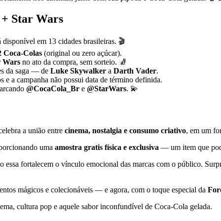
 + Star Wars
disponível em 13 cidades brasileiras. 🎬
2 Coca-Colas
(original ou zero açúcar).
r Wars
no ato da compra, sem sorteio. 🧦
es da saga — de
Luke Skywalker
a
Darth Vader
.
s e a campanha não possui data de término definida.
marcando
@CocaCola_Br
e
@StarWars
. 💫
elebra a união entre
cinema, nostalgia e consumo criativo
, em um for
proporcionando uma
amostra gratis física e exclusiva
— um item que pode
 essa fortalecem o vínculo emocional das marcas com o público. Surp
mentos mágicos e colecionáveis — e agora, com o toque especial da
For
ma, cultura pop e aquele sabor inconfundível de Coca-Cola gelada.