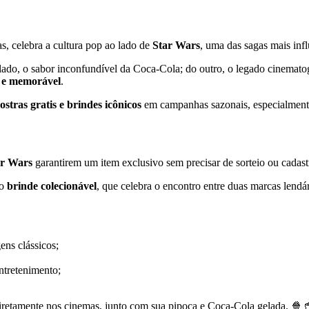
s, celebra a cultura pop ao lado de
Star Wars
, uma das sagas mais infl
m lado, o sabor inconfundível da Coca-Cola; do outro, o legado cinemat
l e memorável
.
stras gratis e brindes icônicos
em campanhas sazonais, especialmente
ar Wars
garantirem um item exclusivo sem precisar de sorteio ou cadast
 o
brinde colecionável
, que celebra o encontro entre duas marcas lendár
ens clássicos;
ntretenimento;
iretamente nos cinemas, junto com sua pipoca e Coca-Cola gelada. 🍿