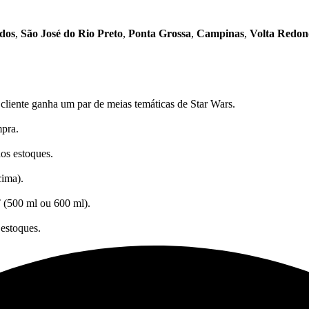
dos
,
São José do Rio Preto
,
Ponta Grossa
,
Campinas
,
Volta Redo
liente ganha um par de meias temáticas de Star Wars.
pra.
os estoques.
cima).
 (500 ml ou 600 ml).
 estoques.