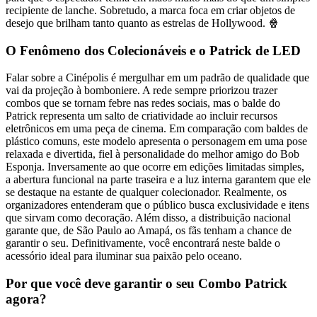
recipiente de lanche. Sobretudo, a marca foca em criar objetos de
desejo que brilham tanto quanto as estrelas de Hollywood. 🍿
O Fenômeno dos Colecionáveis e o Patrick de LED
Falar sobre a Cinépolis é mergulhar em um padrão de qualidade que
vai da projeção à bomboniere. A rede sempre priorizou trazer
combos que se tornam febre nas redes sociais, mas o balde do
Patrick representa um salto de criatividade ao incluir recursos
eletrônicos em uma peça de cinema. Em comparação com baldes de
plástico comuns, este modelo apresenta o personagem em uma pose
relaxada e divertida, fiel à personalidade do melhor amigo do Bob
Esponja. Inversamente ao que ocorre em edições limitadas simples,
a abertura funcional na parte traseira e a luz interna garantem que ele
se destaque na estante de qualquer colecionador. Realmente, os
organizadores entenderam que o público busca exclusividade e itens
que sirvam como decoração. Além disso, a distribuição nacional
garante que, de São Paulo ao Amapá, os fãs tenham a chance de
garantir o seu. Definitivamente, você encontrará neste balde o
acessório ideal para iluminar sua paixão pelo oceano.
Por que você deve garantir o seu Combo Patrick
agora?