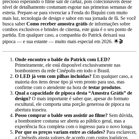
precioso esperando o filme sair de cartaz, pois colecionáveis desse
nível de detalhamento costumam esgotar nas primeiras semanas de
estreia. Prepare-se para vivenciar a Fenda do Biquíni com muito
mais luz, tecnologia de design e sabor em sua jornada de fã. Se você
busca saber
Como receber amostra grátis
de informações sobre
combos exclusivos e brindes de cinema, este guia é o seu ponto de
partida. Em qualquer caso, a companhia do Patrick deixará sua
pipoca — e sua estante — muito mais especial em 2026. 🌟🎬
Onde encontro o balde do Patrick com LED?
Primeiramente, ele está disponível exclusivamente nas
bombonieres da rede Cinépolis em todo o Brasil.
O LED já vem com pilhas incluídas?
Em qualquer caso, a
maioria dos itens desse tipo já vem pronto para uso, mas
confirme com o atendente na hora de
testar produtos
.
Qual a capacidade de pipoca desta “Amostra Grátis” de
design?
O mais importante é saber que, apesar do formato
escultural, ele comporta uma porção generosa de pipoca na
abertura traseira.
Posso comprar o balde sem assistir ao filme?
Sem dúvida,
a bomboniere costuma ser aberta ao público geral, mas a
experiência fica completa com o ingresso para o novo longa.
Por que os preços variam entre as cidades?
Para esclarecer,
a Cinépolis ajusta valores de acordo com custos logísticos