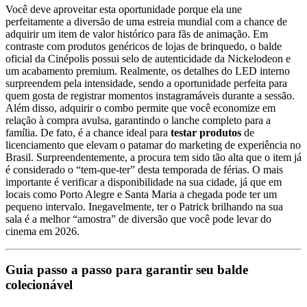
Você deve aproveitar esta oportunidade porque ela une
perfeitamente a diversão de uma estreia mundial com a chance de
adquirir um item de valor histórico para fãs de animação. Em
contraste com produtos genéricos de lojas de brinquedo, o balde
oficial da Cinépolis possui selo de autenticidade da Nickelodeon e
um acabamento premium. Realmente, os detalhes do LED interno
surpreendem pela intensidade, sendo a oportunidade perfeita para
quem gosta de registrar momentos instagramáveis durante a sessão.
Além disso, adquirir o combo permite que você economize em
relação à compra avulsa, garantindo o lanche completo para a
família. De fato, é a chance ideal para
testar produtos
de
licenciamento que elevam o patamar do marketing de experiência no
Brasil. Surpreendentemente, a procura tem sido tão alta que o item já
é considerado o “tem-que-ter” desta temporada de férias. O mais
importante é verificar a disponibilidade na sua cidade, já que em
locais como Porto Alegre e Santa Maria a chegada pode ter um
pequeno intervalo. Inegavelmente, ter o Patrick brilhando na sua
sala é a melhor “amostra” de diversão que você pode levar do
cinema em 2026.
Guia passo a passo para garantir seu balde
colecionável