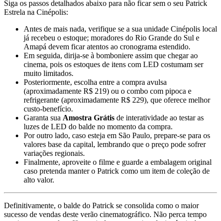
Siga os passos detalhados abaixo para não ficar sem o seu Patrick
Estrela na Cinépolis:
Antes de mais nada, verifique se a sua unidade Cinépolis local
já recebeu o estoque; moradores do Rio Grande do Sul e
Amapá devem ficar atentos ao cronograma estendido.
Em seguida, dirija-se à bomboniere assim que chegar ao
cinema, pois os estoques de itens com LED costumam ser
muito limitados.
Posteriormente, escolha entre a compra avulsa
(aproximadamente R$ 219) ou o combo com pipoca e
refrigerante (aproximadamente R$ 229), que oferece melhor
custo-benefício.
Garanta sua
Amostra Grátis
de interatividade ao testar as
luzes de LED do balde no momento da compra.
Por outro lado, caso esteja em São Paulo, prepare-se para os
valores base da capital, lembrando que o preço pode sofrer
variações regionais.
Finalmente, aproveite o filme e guarde a embalagem original
caso pretenda manter o Patrick como um item de coleção de
alto valor.
Definitivamente, o balde do Patrick se consolida como o maior
sucesso de vendas deste verão cinematográfico. Não perca tempo