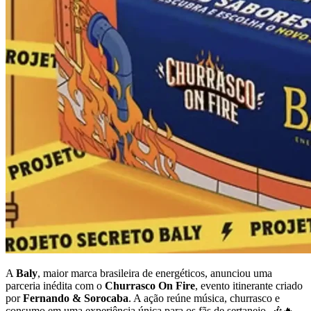
A
Baly
, maior marca brasileira de energéticos, anunciou uma
parceria inédita com o
Churrasco On Fire
, evento itinerante criado
por
Fernando & Sorocaba
. A ação reúne música, churrasco e
consumo em uma experiência única para os fãs de sertanejo. 🎶🔥