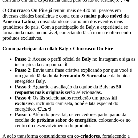
O
Churrasco On Fire
já reuniu mais de 420 mil pessoas em
diversas cidades brasileiras e conta com o
maior palco móvel da
América Latina
, consolidando-se como um dos eventos mais
grandiosos do país. Com a participação da Baly, a experiência se
torna ainda mais memorável, conectando fãs à marca e oferecendo
produtos exclusivos.
Como participar da collab Baly x Churrasco On Fire
Passo 1
: Acesse o perfil oficial da
Baly
no Instagram e siga as
instruções da campanha. 📱
Passo 2
: Envie uma frase criativa explicando por que você é
um grande fã da dupla
Fernando & Sorocaba
e da bebida
energética Baly.
Passo 3
: Aguarde a avaliação da equipe da Baly; as
50
respostas mais originais
serão selecionadas.
Passo 4
: Os fãs selecionados receberão um
press kit
exclusivo
, incluindo camiseta, boné e lata especial do
energético. 👕🧢🥤
Passo 5
: Além do press kit, os vencedores participarão da
escolha do
próximo sabor do energético
, colocando-os no
centro do desenvolvimento do produto.
A ação transforma consumidores em
co-criadores
, fortalecendo a