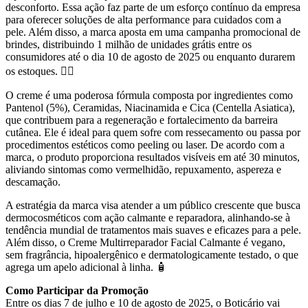
desconforto. Essa ação faz parte de um esforço contínuo da empresa
para oferecer soluções de alta performance para cuidados com a
pele. Além disso, a marca aposta em uma campanha promocional de
brindes, distribuindo 1 milhão de unidades grátis entre os
consumidores até o dia 10 de agosto de 2025 ou enquanto durarem
os estoques. 💆‍♀️
O creme é uma poderosa fórmula composta por ingredientes como
Pantenol (5%), Ceramidas, Niacinamida e Cica (Centella Asiatica),
que contribuem para a regeneração e fortalecimento da barreira
cutânea. Ele é ideal para quem sofre com ressecamento ou passa por
procedimentos estéticos como peeling ou laser. De acordo com a
marca, o produto proporciona resultados visíveis em até 30 minutos,
aliviando sintomas como vermelhidão, repuxamento, aspereza e
descamação.
A estratégia da marca visa atender a um público crescente que busca
dermocosméticos com ação calmante e reparadora, alinhando-se à
tendência mundial de tratamentos mais suaves e eficazes para a pele.
Além disso, o Creme Multirreparador Facial Calmante é vegano,
sem fragrância, hipoalergênico e dermatologicamente testado, o que
agrega um apelo adicional à linha. 🧴
Como Participar da Promoção
Entre os dias 7 de julho e 10 de agosto de 2025, o Boticário vai