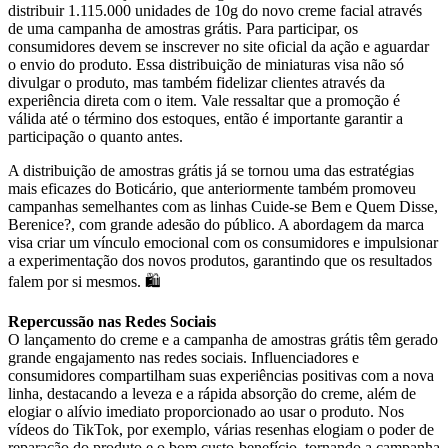
distribuir 1.115.000 unidades de 10g do novo creme facial através
de uma campanha de amostras grátis. Para participar, os
consumidores devem se inscrever no site oficial da ação e aguardar
o envio do produto. Essa distribuição de miniaturas visa não só
divulgar o produto, mas também fidelizar clientes através da
experiência direta com o item. Vale ressaltar que a promoção é
válida até o término dos estoques, então é importante garantir a
participação o quanto antes.
A distribuição de amostras grátis já se tornou uma das estratégias
mais eficazes do Boticário, que anteriormente também promoveu
campanhas semelhantes com as linhas Cuide-se Bem e Quem Disse,
Berenice?, com grande adesão do público. A abordagem da marca
visa criar um vínculo emocional com os consumidores e impulsionar
a experimentação dos novos produtos, garantindo que os resultados
falem por si mesmos. 🛍️
Repercussão nas Redes Sociais
O lançamento do creme e a campanha de amostras grátis têm gerado
grande engajamento nas redes sociais. Influenciadores e
consumidores compartilham suas experiências positivas com a nova
linha, destacando a leveza e a rápida absorção do creme, além de
elogiar o alívio imediato proporcionado ao usar o produto. Nos
vídeos do TikTok, por exemplo, várias resenhas elogiam o poder de
reparação do produto e o bom custo-benefício, tornando a campanha