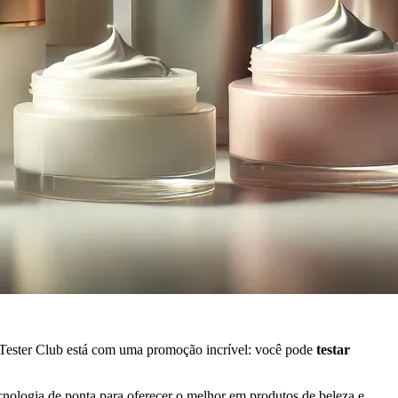
 Tester Club está com uma promoção incrível: você pode
testar
nologia de ponta para oferecer o melhor em produtos de beleza e