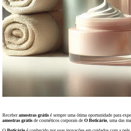
Receber
amostras grátis
é sempre uma ótima oportunidade para expe
amostras grátis
de cosméticos corporais de
O Boticário
, uma das ma
O
Boticário
é conhecido por suas inovações em cuidados com a pele e