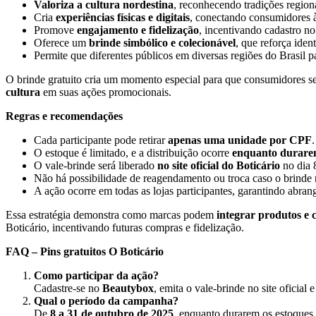
Valoriza a cultura nordestina
, reconhecendo tradições region
Cria
experiências físicas e digitais
, conectando consumidores 
Promove
engajamento e fidelização
, incentivando cadastro 
Oferece um
brinde simbólico e colecionável
, que reforça iden
Permite que diferentes públicos em diversas regiões do Brasil p
O brinde gratuito cria um momento especial para que consumidores 
cultura
em suas ações promocionais.
Regras e recomendações
Cada participante pode retirar
apenas uma unidade por CPF
.
O estoque é limitado, e a distribuição ocorre
enquanto durare
O vale-brinde será liberado
no site oficial do Boticário
no dia 
Não há possibilidade de reagendamento ou troca caso o brinde n
A ação ocorre em todas as lojas participantes, garantindo abrang
Essa estratégia demonstra como marcas podem
integrar produtos e 
Boticário, incentivando futuras compras e fidelização.
FAQ – Pins gratuitos O Boticário
Como participar da ação?
Cadastre-se no
Beautybox
, emita o vale-brinde no site oficial e
Qual o período da campanha?
De
8 a 31 de outubro de 2025
, enquanto durarem os estoques.