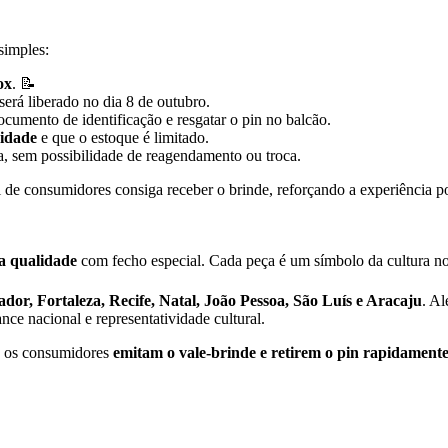
simples:
ox
. 📝
será liberado no dia 8 de outubro.
documento de identificação e resgatar o pin no balcão.
idade
e que o estoque é limitado.
a, sem possibilidade de reagendamento ou troca.
l de consumidores consiga receber o brinde, reforçando a experiência p
ta qualidade
com fecho especial. Cada peça é um símbolo da cultura nord
ador, Fortaleza, Recife, Natal, João Pessoa, São Luís e Aracaju
. Al
ance nacional e representatividade cultural.
ue os consumidores
emitam o vale-brinde e retirem o pin rapidament