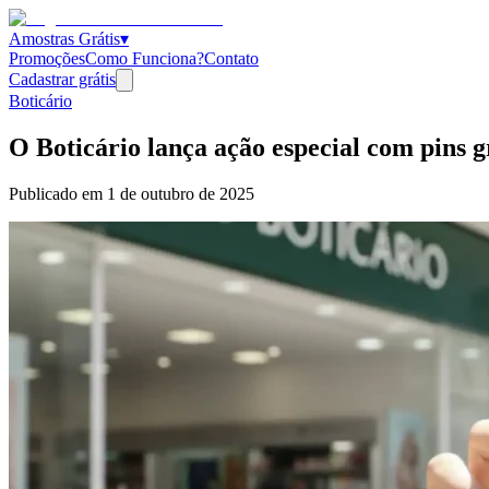
Amostras Grátis
▾
Promoções
Como Funciona?
Contato
Cadastrar grátis
Boticário
O Boticário lança ação especial com pins g
Publicado em
1 de outubro de 2025