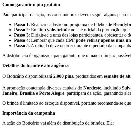
Como garantir o pin gratuito
Para participar da ação, os consumidores devem seguir alguns passos 
Passo 1
: Realizar cadastro no programa de fidelidade
Beautyb
Passo 2
: Emitir o
vale-brinde
no site oficial da promoção, que 
Passo 3
: Dirigir-se a uma das lojas participantes, apresentar o 
Passo 4
: Lembrar que cada
CPF pode retirar apenas uma un
Passo 5
: A retirada deve ocorrer durante o período da campanh
A distribuição é organizada para garantir que o maior número possíve
Detalhes do brinde e abrangência
O Boticário disponibilizará
2.900 pins
, produzidos em
esmalte de al
A promoção contempla diversas capitais do
Nordeste
, incluindo
Salv
Janeiro, Brasília e Porto Alegre
, participam da ação, garantindo alc
O brinde é limitado ao estoque disponível, portanto recomenda-se q
Importância da campanha
A ação do Boticário vai além da distribuição de brindes. Ela: