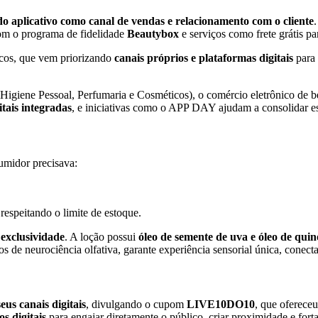
do aplicativo como canal de vendas e relacionamento com o cliente
 com o programa de fidelidade
Beautybox
e serviços como frete grátis pa
cos, que vem priorizando
canais próprios e plataformas digitais
para 
e Higiene Pessoal, Perfumaria e Cosméticos), o comércio eletrônico d
itais integradas
, e iniciativas como o APP DAY ajudam a consolidar e
umidor precisava:
espeitando o limite de estoque.
 exclusividade
. A loção possui
óleo de semente de uva e óleo de qui
 de neurociência olfativa, garante experiência sensorial única, conecta
eus canais digitais
, divulgando o cupom
LIVE10DO10
, que oferece
os digitais
para engajar diretamente o público, criar proximidade e fort