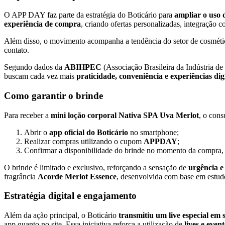
O APP DAY faz parte da estratégia do Boticário para
ampliar o uso 
experiência de compra
, criando ofertas personalizadas, integração
Além disso, o movimento acompanha a tendência do setor de cosméti
contato.
Segundo dados da
ABIHPEC
(Associação Brasileira da Indústria d
buscam cada vez mais
praticidade, conveniência e experiências dig
Como garantir o brinde
Para receber a
mini loção corporal Nativa SPA Uva Merlot
, o cons
Abrir o
app oficial do Boticário
no smartphone;
Realizar compras utilizando o cupom
APPDAY
;
Confirmar a disponibilidade do brinde no momento da compra, r
O brinde é limitado e exclusivo, reforçando a sensação de
urgência e
fragrância
Acorde Merlot Essence
, desenvolvida com base em estudos
Estratégia digital e engajamento
Além da ação principal, o Boticário
transmitiu um live especial em s
app quanto no site. Essa iniciativa reforça a utilização de
lives e event