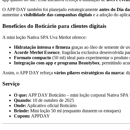
O APP DAY também foi planejado estrategicamente
antes do Dia da
aumentar a
visibilidade das campanhas digitais
e a adoção do aplica
Benefícios do Boticário para clientes digitais
A mini loção Nativa SPA Uva Merlot oferece:
Hidratação intensa e firmeza
graças ao óleo de semente de uv
Acorde Merlot Essence
, fragrância exclusiva desenvolvida par
Formato compacto
(50 ml) ideal para experimentar o produto 
Integração com app e programa Beautybox
, permitindo acu
Assim, o APP DAY reforça
vários pilares estratégicos da marca
: d
Serviço
O que:
APP DAY Boticário – mini loção corporal Nativa SPA 
Quando:
10 de outubro de 2025
Onde:
Aplicativo oficial Boticário
Brinde:
Mini loção 50 ml (enquanto durarem os estoques)
Cupom:
APPDAY