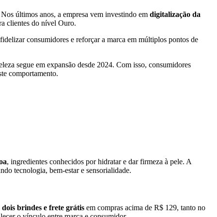
. Nos últimos anos, a empresa vem investindo em
digitalização da
ra clientes do nível Ouro.
fidelizar consumidores e reforçar a marca em múltiplos pontos de
e beleza segue em expansão desde 2024. Com isso, consumidores
ste comportamento.
noa
, ingredientes conhecidos por hidratar e dar firmeza à pele. A
ndo tecnologia, bem-estar e sensorialidade.
u
dois brindes e frete grátis
em compras acima de R$ 129, tanto no
alecer o vínculo entre marca e consumidor.