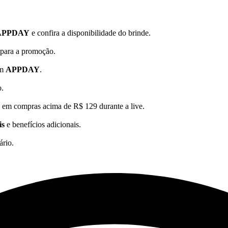
APPDAY
e confira a disponibilidade do brinde.
 para a promoção.
om
APPDAY
.
o.
is em compras acima de R$ 129 durante a live.
is
e benefícios adicionais.
ário.