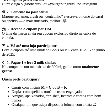
Curta e siga o @bobsbrasil ou @burgerkingbrasil no Instagram.
💬
2. Comente no post oficial
Marque seu amor, crush ou “contatinho” e escreva o nome do casal
ou apelido — o mais inusitado, melhor! 😂
📩
3. Receba o cupom por DM
O time da marca envia seu cupom exclusivo direto na caixa de
entrada.
🏪
4. Vá até uma loja participante
Leve o cupom até uma unidade Bob’s ou BK entre 10 e 15 de junho
de 2025.
🍨
5. Pague 1 e leve 2 milk shakes
Na compra de um milk shake de 300ml, ganhe outro
totalmente
grátis
!
Quem pode participar?
Casais com iniciais
M + C
ou
B + K
Duplas com apelidos românticos ou engraçados
Amigos, apaixonados, “crushs”, ficantes e cornos com bom
humor
Qualquer um que esteja disposto a brincar com a data 💞