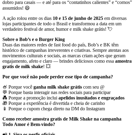
dobro para casais — e até para os “contatinhos calientes” e “cornos”
assumidos! 😄
A ação rolou entre os dias
10 e 15 de junho de 2025
em diversas
lojas participantes de todo o Brasil e transformou a data em um
verdadeiro festival de amor, humor e milk shake grátis! 💘
Sobre o Bob’s e o Burger King
Duas das maiores redes de fast food do país, Bob’s e BK têm
histórico de campanhas irreverentes e criativas. Sempre atentas aos
movimentos culturais e sociais, as marcas criam ações que geram
engajamento, afeto e claro — brindes deliciosos como essa
amostra
gratis de milk shake
! 💥
Por que você não pode perder esse tipo de campanha?
🍧 Porque você
ganha milk shake grátis
com seu @
💬 Porque basta interagir nas redes sociais para participar
💑 Porque a promoção inclui
apelidos inusitados e engraçados
🎁 Porque a experiência é divertida e cheia de carinho
📱 Porque o cupom chega direto na DM do Instagram
Como receber amostra gratis de Milk Shake na campanha
Todo Amor é Bem-vindo?
📲
1. Siga os perfis oficiais