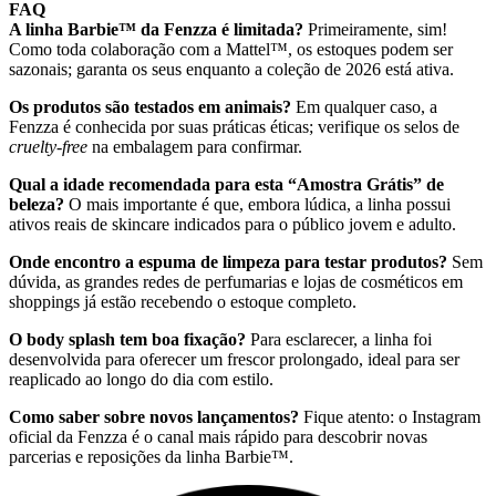
FAQ
A linha Barbie™ da Fenzza é limitada?
Primeiramente, sim!
Como toda colaboração com a Mattel™, os estoques podem ser
sazonais; garanta os seus enquanto a coleção de 2026 está ativa.
Os produtos são testados em animais?
Em qualquer caso, a
Fenzza é conhecida por suas práticas éticas; verifique os selos de
cruelty-free
na embalagem para confirmar.
Qual a idade recomendada para esta “Amostra Grátis” de
beleza?
O mais importante é que, embora lúdica, a linha possui
ativos reais de skincare indicados para o público jovem e adulto.
Onde encontro a espuma de limpeza para testar produtos?
Sem
dúvida, as grandes redes de perfumarias e lojas de cosméticos em
shoppings já estão recebendo o estoque completo.
O body splash tem boa fixação?
Para esclarecer, a linha foi
desenvolvida para oferecer um frescor prolongado, ideal para ser
reaplicado ao longo do dia com estilo.
Como saber sobre novos lançamentos?
Fique atento: o Instagram
oficial da Fenzza é o canal mais rápido para descobrir novas
parcerias e reposições da linha Barbie™.