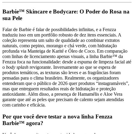
Barbie™ Skincare e Bodycare: O Poder do Rosa na
sua Pele
Falar de Barbie é falar de possibilidades infinitas, e a Fenzza
traduziu isso em um portfólio robusto de dez itens essenciais. A
coleção representa um salto de qualidade ao combinar extratos
naturais, como pepino, morango e chá verde, com hidratação
profunda via Manteiga de Karité e Óleo de Coco. Em comparação
com linhas de licenciamento apenas visuais, a linha Barbie™ da
Fenzza foca na funcionalidade: desde a espuma de limpeza facial até
o
body splash
revigorante. Inversamente ao que se espera de
produtos temáticos, as texturas são leves e as fragrâncias foram
pensadas para o clima brasileiro. Realmente, os organizadores
entenderam que o público de 2026 quer produtos “instagramáveis”,
mas que entreguem resultados reais de hidratação e proteção
antioxidante. Além disso, a presença de Hamamélis e Aloe Vera
garante que até as peles que precisam de calento sejam atendidas
com carinho e eficácia.
Por que você deve testar a nova linha Fenzza
Barbie™ agora?