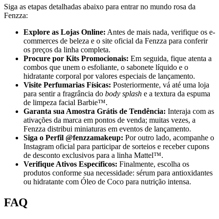
Siga as etapas detalhadas abaixo para entrar no mundo rosa da
Fenzza:
Explore as Lojas Online:
Antes de mais nada, verifique os e-
commerces de beleza e o site oficial da Fenzza para conferir
os preços da linha completa.
Procure por Kits Promocionais:
Em seguida, fique atenta a
combos que unem o esfoliante, o sabonete líquido e o
hidratante corporal por valores especiais de lançamento.
Visite Perfumarias Físicas:
Posteriormente, vá até uma loja
para sentir a fragrância do
body splash
e a textura da espuma
de limpeza facial Barbie™.
Garanta sua Amostra Grátis de Tendência:
Interaja com as
ativações da marca em pontos de venda; muitas vezes, a
Fenzza distribui miniaturas em eventos de lançamento.
Siga o Perfil @fenzzamakeup:
Por outro lado, acompanhe o
Instagram oficial para participar de sorteios e receber cupons
de desconto exclusivos para a linha Mattel™.
Verifique Ativos Específicos:
Finalmente, escolha os
produtos conforme sua necessidade: sérum para antioxidantes
ou hidratante com Óleo de Coco para nutrição intensa.
FAQ