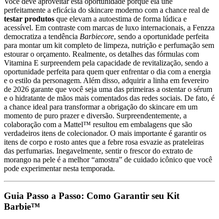
Você deve aproveitar esta oportunidade porque ela une
perfeitamente a eficácia do skincare moderno com a chance real de
testar produtos
que elevam a autoestima de forma lúdica e
acessível. Em contraste com marcas de luxo internacionais, a Fenzza
democratiza a tendência
Barbiecore
, sendo a oportunidade perfeita
para montar um kit completo de limpeza, nutrição e perfumação sem
estourar o orçamento. Realmente, os detalhes das fórmulas com
Vitamina E surpreendem pela capacidade de revitalização, sendo a
oportunidade perfeita para quem quer enfrentar o dia com a energia
e o estilo da personagem. Além disso, adquirir a linha em fevereiro
de 2026 garante que você seja uma das primeiras a ostentar o sérum
e o hidratante de mãos mais comentados das redes sociais. De fato, é
a chance ideal para transformar a obrigação do skincare em um
momento de puro prazer e diversão. Surpreendentemente, a
colaboração com a Mattel™ resultou em embalagens que são
verdadeiros itens de colecionador. O mais importante é garantir os
itens de corpo e rosto antes que a febre rosa esvazie as prateleiras
das perfumarias. Inegavelmente, sentir o frescor do extrato de
morango na pele é a melhor “amostra” de cuidado icônico que você
pode experimentar nesta temporada.
Guia Passo a Passo: Como Garantir seu Kit
Barbie™