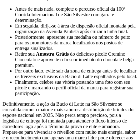
Antes de mais nada, complete o percurso oficial da 100ª
Corrida Internacional de São Silvestre com garra e
determinação.
Em seguida, dirija-se à área de dispersão oficial montada pela
organização na Avenida Paulista após cruzar a linha final.
Posteriormente, apresente sua medalha ou número de peito
para os promotores da marca localizados nos postos de
entrega sinalizados.
Retire sua
Amostra Grátis
do delicioso picolé Cremino
Cioccolato e aproveite o frescor imediato do chocolate belga
premium.
Por outro lado, evite sair da zona de entrega antes de localizar
os freezers exclusivos da Bacio di Latte espalhados pelo local.
Finalmente, celebre sua vitória postando uma foto com seu
picolé e marcando o perfil oficial da marca para registrar sua
participação.
Definitivamente, a ação da Bacio di Latte na São Silvestre se
consolida como a maior e mais saborosa distribuição de brindes do
esporte nacional em 2025. Não perca tempo precioso, pois a
logística de entrega foi montada para atender o fluxo intenso de
corredores logo após o término da prova de elite e amadora.
Prepare-se para vivenciar o réveillon com muito mais energia, sabor
e o reconhecimento que apenas uma marca líder pode oferecer aos