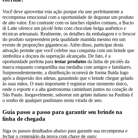
Você deve aproveitar esta ação porque ela une perfeitamente a
recompensa emocional com a oportunidade de degustar um produto
de alto valor. Em contraste com os lanches rápidos comuns, a Bacio
di Latte oferece um picolé feito com chocolate belga autêntico e
técnicas artesanais. Realmente, os detalhes da embalagem e o frescor
do produto surpreendem pela qualidade mantida mesmo em um
evento de proporções gigantescas. Além disso, participar desta
ativação permite que você celebre sua conquista com um brinde que
simboliza a doçura da superação alcançada. De fato, é a
oportunidade perfeita para
testar produtos
da linha de picolés da
marca enquanto compartilha sua medalha com amigos e familiares.
Surpreendentemente, a distribuição ocorrerá de forma fluida logo
após a dispersão dos atletas, garantindo que o brinde chegue gelado
às suas mãos. O mais importante é registrar esse momento único,
onde o esporte e a alta gastronomia caminham juntos no coração de
São Paulo. Inegavelmente, saborear um gelato italiano na Paulista é
o sonho de qualquer paulistano nesta virada de ano.
Guia passo a passo para garantir seu brinde na
linha de chegada
Siga os passos detalhados abaixo para garantir sua recompensa e
fechar o centenário da prova com chave de ouro: