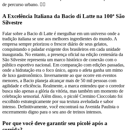
de percurso urbano. 🏃‍♂️
A Excelência Italiana da Bacio di Latte na 100ª São
Silvestre
Falar sobre a Bacio di Latte é mergulhar em um universo onde a
tradição italiana se une aos melhores ingredientes do mundo. A
empresa sempre priorizou o frescor diário de seus gelatos,
conquistando o paladar exigente dos brasileiros em cada unidade
inaugurada. No entanto, a presença oficial na edição centenária da
São Silvestre representa um marco histórico de conexão com o
público esportivo nacional. Em comparação com edições passadas,
onde a hidratação era o foco único, agora o atleta ganha um mimo
de luxo gastronômico. Inversamente ao que ocorre em eventos
menores, a Bacio planeja alcançar mais de 50 mil pessoas com
agilidade e eficiência. Realmente, a marca entendeu que o corredor
busca não apenas a glória da vitória, mas também um momento de
celebração sensorial. Além disso, o picolé Cremino Cioccolato foi
escolhido estrategicamente por sua textura aveludada e sabor
intenso. Definitivamente, você encontrará na Avenida Paulista o
encerramento digno para o seu ano de treinos intensos.
Por que você deve garantir seu picolé após a
corrida?