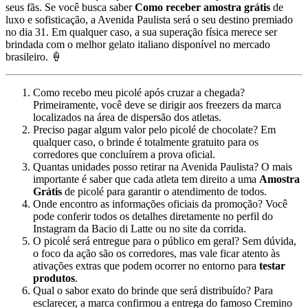
seus fãs. Se você busca saber
Como receber amostra grátis
de
luxo e sofisticação, a Avenida Paulista será o seu destino premiado
no dia 31. Em qualquer caso, a sua superação física merece ser
brindada com o melhor gelato italiano disponível no mercado
brasileiro. 🍦
Como recebo meu picolé após cruzar a chegada?
Primeiramente, você deve se dirigir aos freezers da marca
localizados na área de dispersão dos atletas.
Preciso pagar algum valor pelo picolé de chocolate? Em
qualquer caso, o brinde é totalmente gratuito para os
corredores que concluírem a prova oficial.
Quantas unidades posso retirar na Avenida Paulista? O mais
importante é saber que cada atleta tem direito a uma
Amostra
Grátis
de picolé para garantir o atendimento de todos.
Onde encontro as informações oficiais da promoção? Você
pode conferir todos os detalhes diretamente no perfil do
Instagram da Bacio di Latte ou no site da corrida.
O picolé será entregue para o público em geral? Sem dúvida,
o foco da ação são os corredores, mas vale ficar atento às
ativações extras que podem ocorrer no entorno para
testar
produtos
.
Qual o sabor exato do brinde que será distribuído? Para
esclarecer, a marca confirmou a entrega do famoso Cremino