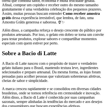
oferta que combina sabor, economia e muita felicidade gelada.
Afinal, comprar um copinho e receber outro do mesmo tamanho
gratuitamente é uma verdadeira celebração dos pequenos prazeres.
Assim, muitas pessoas buscam entender
Como receber amostra
grátis
dessa experiência irresistível, que lembra, de fato, uma
Amostra Grátis generosa e saborosa. 🍨✨
Além disso, a campanha reforça o desejo crescente do público por
produtos artesanais. Por isso, o gelato em dobro se torna um convite
para testar produtos, explorar sabores e compartilhar momentos
especiais com quem estiver por perto.
Sobre a Bacio di Latte
A Bacio di Latte nasceu com o propósito de trazer o verdadeiro
gelato italiano para o Brasil, mantendo textura leve, ingredientes
selecionados e preparo artesanal. Da mesma forma, as lojas foram
pensadas para acolher pessoas que valorizam sobremesas afetivas,
cheias de sabor e simplicidade.
A marca cresceu rapidamente e se consolidou em diversas cidades
brasileiras, onde se tornou referência em cremosidade e inovação.
Além disso, a Bacio di Latte é conhecida por suas campanhas
sazonais, sempre alinhadas às tendências do mercado e aos desejos
dos consumidores que buscam experiências afetivas.