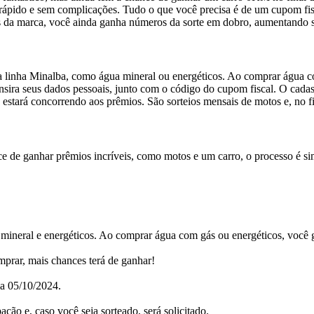
 é rápido e sem complicações. Tudo o que você precisa é de um cupom fi
 da marca, você ainda ganha números da sorte em dobro, aumentando s
a linha Minalba, como água mineral ou energéticos. Ao comprar água c
insira seus dados pessoais, junto com o código do cupom fiscal. O cadas
já estará concorrendo aos prêmios. São sorteios mensais de motos e, n
e de ganhar prêmios incríveis, como motos e um carro, o processo é si
 mineral e energéticos. Ao comprar água com gás ou energéticos, você
mprar, mais chances terá de ganhar!
ia 05/10/2024.
ação e, caso você seja sorteado, será solicitado.