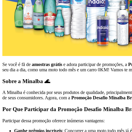
Se você é fã de
amostras grátis
e adora participar de promoções, a
P
seu dia a dia, como uma moto todo mês e um carro 0KM! Vamos te mostr
Sobre a Minalba 🌊
A Minalba é conhecida por seus produtos de qualidade, principalmen
de seus consumidores. Agora, com a
Promoção Desafio Minalba Bra
Por Que Participar da Promoção Desafio Minalba Bra
Participar dessa promoção oferece inúmeras vantagens:
Ganhe prêmios incríveis
: Concorrer a uma moto todo mês já 